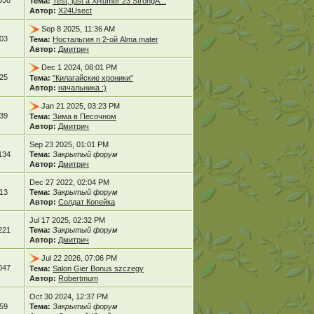
358
Тема:
Test, just a XRumer 23 StrongA...
Автор:
X24Usect
Sep 8 2025, 11:36 AM
03
Тема:
Ностальгия п 2-ой Alma mater
Автор:
Дмитрич
Dec 1 2024, 08:01 PM
25
Тема:
"Килагайские хроники"
Автор:
начальника :)
Jan 21 2025, 03:23 PM
39
Тема:
Зима в Песочном
Автор:
Дмитрич
Sep 23 2025, 01:01 PM
134
Тема:
Закрытый форум
Автор:
Дмитрич
Dec 27 2022, 02:04 PM
13
Тема:
Закрытый форум
Автор:
Солдат Копейка
Jul 17 2025, 02:32 PM
221
Тема:
Закрытый форум
Автор:
Дмитрич
Jul 22 2026, 07:06 PM
047
Тема:
Salon Gier Bonus szczegy
Автор:
Robertmum
Oct 30 2024, 12:37 PM
59
Тема:
Закрытый форум