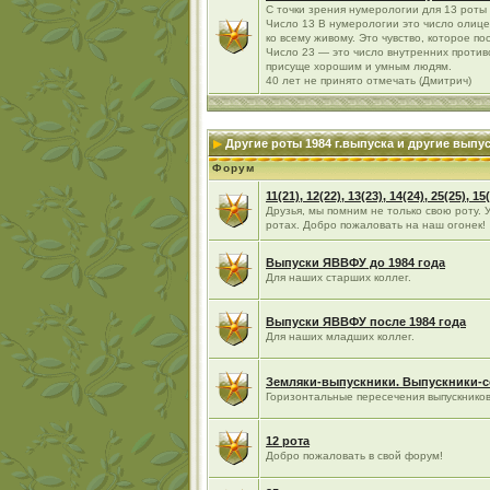
С точки зрения нумерологии для 13 роты -
Число 13 В нумерологии это число олиц
ко всему живому. Это чувство, которое по
Число 23 — это число внутренних противо
присуще хорошим и умным людям.
40 лет не принято отмечать (Дмитрич)
Другие роты 1984 г.выпуска и другие вып
Форум
11(21), 12(22), 13(23), 14(24), 25(25), 1
Друзья, мы помним не только свою роту. 
ротах. Добро пожаловать на наш огонек!
Выпуски ЯВВФУ до 1984 года
Для наших старших коллег.
Выпуски ЯВВФУ после 1984 года
Для наших младших коллег.
Земляки-выпускники. Выпускники-
Горизонтальные пересечения выпускнико
12 рота
Добро пожаловать в свой форум!