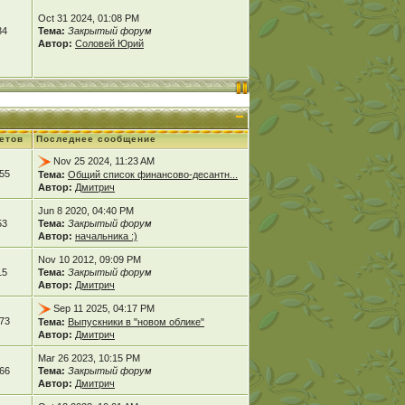
Oct 31 2024, 01:08 PM
34
Тема:
Закрытый форум
Автор:
Соловей Юрий
етов
Последнее сообщение
Nov 25 2024, 11:23 AM
55
Тема:
Общий список финансово-десантн...
Автор:
Дмитрич
Jun 8 2020, 04:40 PM
53
Тема:
Закрытый форум
Автор:
начальника :)
Nov 10 2012, 09:09 PM
15
Тема:
Закрытый форум
Автор:
Дмитрич
Sep 11 2025, 04:17 PM
73
Тема:
Выпускники в "новом облике"
Автор:
Дмитрич
Mar 26 2023, 10:15 PM
66
Тема:
Закрытый форум
Автор:
Дмитрич