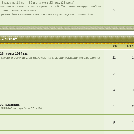
 3 раза по 13 лет =39 и она же в 23 году (23 рота)
етворяет положительную энергию людей. Она символизирует любовь
2
стоянно живет в человеке.
речий. Тем не менее, оно относится к разряду счастливых. Оно
уски ЯВВФУ
Тем
Отв
5(26) роты 1984 г.в.
11
1
У каждого были друзья-знакомые на старших-младших курсах, других
3
4
сослуживцы.
5
2
в ЯВВФУ по службе в СА и РА
5
1