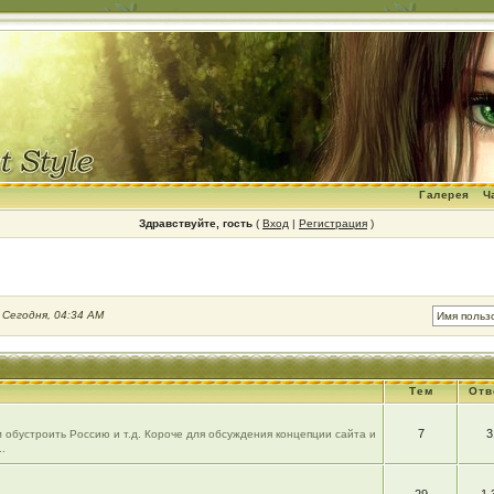
Галерея
Ч
Здравствуйте, гость
(
Вход
|
Регистрация
)
:
Сегодня, 04:34 AM
Тем
Отв
7
3
 обустроить Россию и т.д. Короче для обсуждения концепции сайта и
.