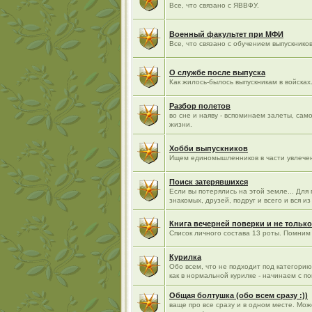
Все, что связано с ЯВВФУ.
Военный факультет при МФИ
Все, что связано с обучением выпускнико
О службе после выпуска
Как жилось-былось выпускникам в войсках.
Разбор полетов
во сне и наяву - вспоминаем залеты, са
жизни.
Хобби выпускников
Ищем единомышленников в части увлече
Поиск затерявшихся
Если вы потерялись на этой земле... Для
знакомых, друзей, подруг и всего и вся 
Книга вечерней поверки и не только
Список личного состава 13 роты. Помним 
Курилка
Обо всем, что не подходит под категори
как в нормальной курилке - начинаем с п
Общая болтушка (обо всем сразу :))
ваще про все сразу и в одном месте. Мо