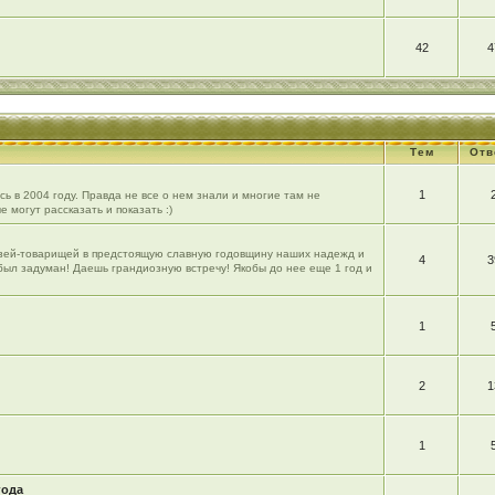
42
4
Тем
Отв
1
ь в 2004 году. Правда не все о нем знали и многие там не
е могут рассказать и показать :)
рузей-товарищей в предстоящую славную годовщину наших надежд и
4
3
 был задуман! Даешь грандиозную встречу! Якобы до нее еще 1 год и
1
2
1
1
года