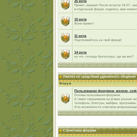
25 рота
Привет, мужики! После встречи 18.07., к
в отдельный форум, надеюсь, вам немно
15 рота
Всем привет!
11 рота
Подтягивайтесь на свой форум!
14 рота
ну что, господа бухгалтера, где вы все?
Ликбез по средствам удаленного общения
Форум
Пользование форумом, железо, софт
Основы пользования форумом.
А также спрашиваем на всякие разные же
телефоны, блютузы, вайфаи, программы, 
И по возможности отвечаем вопрошающи
Статистика форума