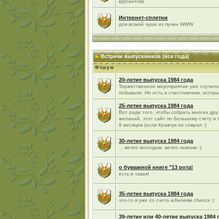
курсантов)
Интернет-сплетни
для всякой чуши из пучин WWW
Встречи выпускников (все года)
Форум
20-летие выпуска 1984 года
Торжественное мероприятие уже случилос
побывали. Но есть и счастливчики, которы
25-летие выпуска 1984 года
Вот ради того, чтобы собрать многих д
желаний, этот сайт по большому счету и
8 месяцев (если Кравчук не соврал :)
30-летие выпуска 1984 года
... вечно молодым, вечно пьяным :)
о бумажной книге "13 рота!
есть и такая!
35-летие выпуска 1984 года
что-то я уже со счета юбилеям сбился :)
39-летие или 40-летие выпуска 1984 