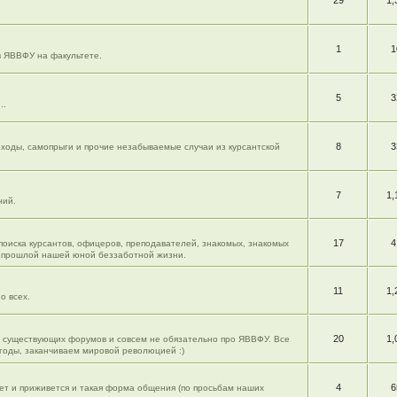
29
1,
1
1
в ЯВВФУ на факультете.
5
3
..
8
3
моходы, самопрыги и прочие незабываемые случаи из курсантской
7
1,
ний.
17
4
 поиска курсантов, офицеров, преподавателей, знакомых, знакомых
из прошлой нашей юной беззаботной жизни.
11
1,
о всех.
20
1,
ю существующих форумов и совсем не обязательно про ЯВВФУ. Все
огоды, заканчиваем мировой революцией :)
4
6
жет и приживется и такая форма общения (по просьбам наших