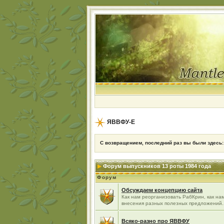
ЯВВФУ-Е
С возвращением, последний раз вы были здесь
Форум выпускников 13 роты 1984 года
Форум
Обсуждаем концепцию сайта
Как нам реорганизовать РабКрин, как нам
внесения разных полезных предложений..
Всяко-разно про ЯВВФУ