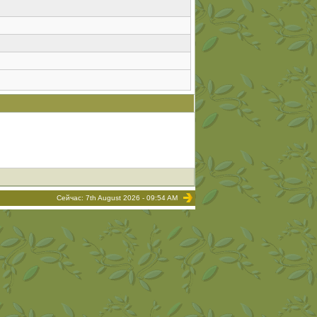
Сейчас: 7th August 2026 - 09:54 AM