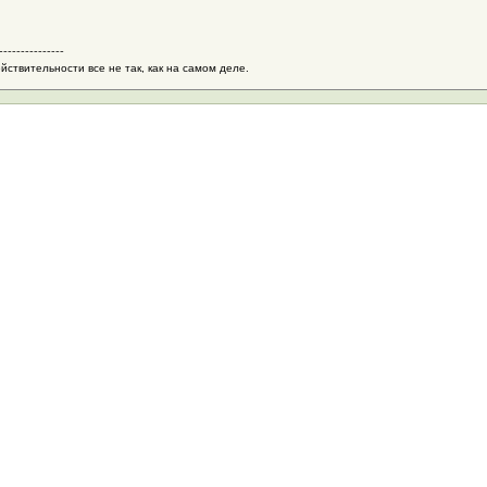
---------------
йствительности все не так, как на самом деле.