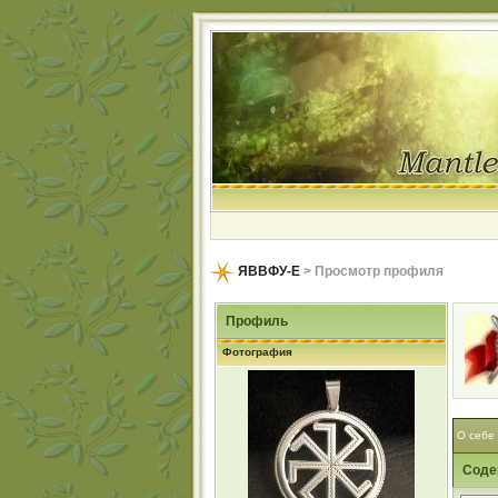
ЯВВФУ-Е
> Просмотр профиля
Профиль
Фотография
О себе
Соде