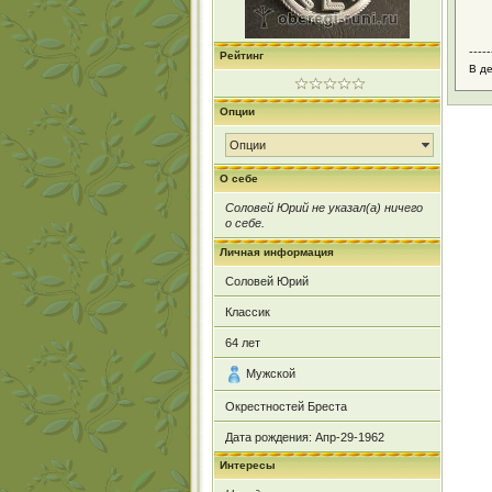
-----
Рейтинг
В де
Опции
Опции
О себе
Соловей Юрий не указал(а) ничего
о себе.
Личная информация
Соловей Юрий
Классик
64
лет
Мужской
Окрестностей Бреста
Дата рождения:
Апр-29-1962
Интересы