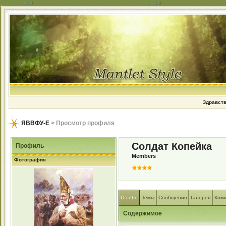
Здравств
ЯВВФУ-Е
> Просмотр профиля
Солдат Копейка
Профиль
Members
Фотография
О себе
Темы
Сообщения
Галерея
Ком
Содержимое