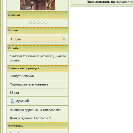
Пользователь не написал н
Рейтинг
Опции
Опции
О себе
Солдат Копейка не указал(а) ничего
о себе.
Личная информация
Солдат Копейка
Формирователь контента
63
лет
Мужской
Выбираю деревню на жительство
Дата рождения:
Окт-5-1962
Интересы