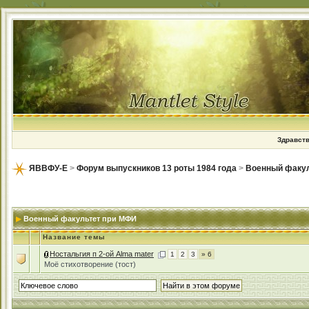
Здравств
ЯВВФУ-Е
>
Форум выпускников 13 роты 1984 года
>
Военный факу
Военный факультет при МФИ
Название темы
Ностальгия п 2-ой Alma mater
1
2
3
» 6
Моё стихотворение (тост)