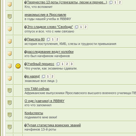
Творчество 13 роты (стенгазеты, песни и прочее...)
1
2
Кто, что вспомнит
инакомыслие в Ярославле
в годы нашей учебы в ЯВВФУ
Это сладкое слово "Свобода"
1
2
отпуск и все. что с ним связано
Присяга-80
1
2
история поступления, КМБ, слезы и трудности привыкания
расследование ведут колобки
кто был начфином начфинов
Учебный процесс
1
2
3
Что учили, как экзамены сдавали.
в наряд!
1
2
знакомые все лица :)
что ТАМ сейчас
Африканские выпускники Ярославского высшего военного училища П
О еде (хавчике) в ЯВВФУ
кто что запомнил
КонЬспекты
поднимите мне веки!
Тупая статистика воинских званий
начфинов 13-й роты