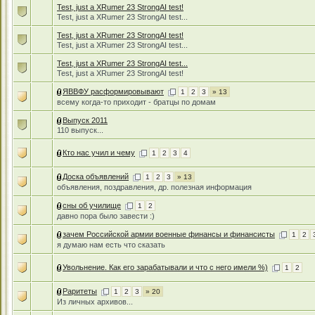
Test, just a XRumer 23 StrongAI test!
Test, just a XRumer 23 StrongAI test...
Test, just a XRumer 23 StrongAI test!
Test, just a XRumer 23 StrongAI test...
Test, just a XRumer 23 StrongAI test...
Test, just a XRumer 23 StrongAI test!
ЯВВФУ расформировывают
1
2
3
» 13
всему когда-то приходит - братцы по домам
Выпуск 2011
110 выпуск...
Кто нас учил и чему
1
2
3
4
Доска объявлений
1
2
3
» 13
объявления, поздравления, др. полезная информация
сны об училище
1
2
давно пора было завести :)
зачем Российской армии военные финансы и финансисты
1
2
я думаю нам есть что сказать
Увольнение. Как его зарабатывали и что с него имели %)
1
2
Раритеты
1
2
3
» 20
Из личных архивов...