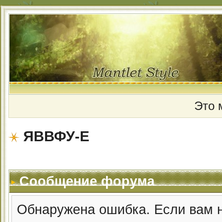
Это 
ЯВВФУ-Е
Сообщение форума
Обнаружена ошибка. Если вам 