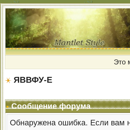
Это 
ЯВВФУ-Е
Сообщение форума
Обнаружена ошибка. Если вам 