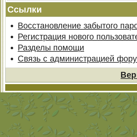
Ссылки
Восстановление забытого пар
Регистрация нового пользоват
Разделы помощи
Связь с администрацией фор
Вер