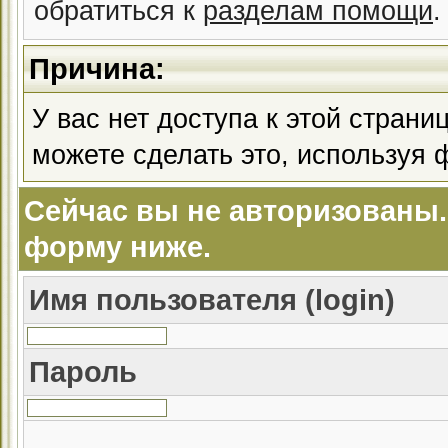
обратиться к
разделам помощи
.
Причина:
У вас нет доступа к этой страни
можете сделать это, используя 
Сейчас вы не авторизованы.
форму ниже.
Имя пользователя (login)
Пароль