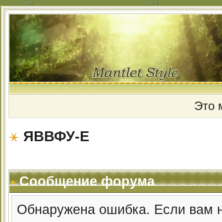
Это 
ЯВВФУ-Е
Сообщение форума
Обнаружена ошибка. Если вам 