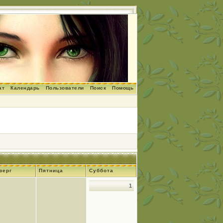
ат
Календарь
Пользователи
Поиск
Помощь
верг
Пятница
Суббота
1