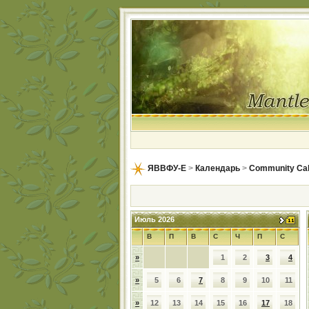
ЯВВФУ-Е
>
Календарь
>
Community Ca
Июль 2026
В
П
В
С
Ч
П
С
»
1
2
3
4
»
5
6
7
8
9
10
11
»
12
13
14
15
16
17
18