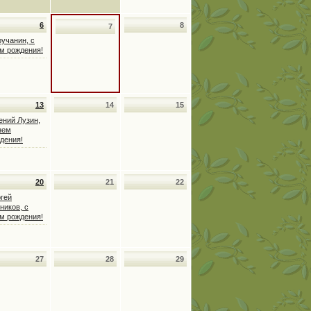
6
8
7
учанин, с
м рождения!
13
14
15
ений Лузин,
нем
дения!
20
21
22
гей
ников, с
м рождения!
27
28
29