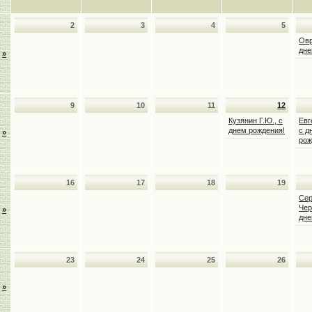
2
3
4
5
Овр
дне
»
9
10
11
12
Кузянин Г.Ю., с
Евг
днем рождения!
с д
»
рож
16
17
18
19
Сер
Чер
»
дне
23
24
25
26
»