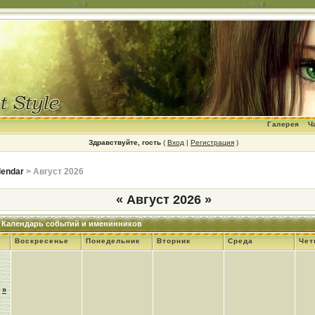
Галерея
Ч
Здравствуйте, гость
(
Вход
|
Регистрация
)
lendar
> Август 2026
«
Август 2026
»
Календарь событий и именинников
Воскресенье
Понедельник
Вторник
Среда
Чет
»