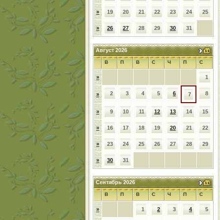
»
19
20
21
22
23
24
25
»
26
27
28
29
30
31
Август 2026
В
П
В
С
Ч
П
С
»
1
2
3
4
5
6
8
»
7
»
9
10
11
12
13
14
15
»
16
17
18
19
20
21
22
»
23
24
25
26
27
28
29
»
30
31
Сентябрь 2026
В
П
В
С
Ч
П
С
»
1
2
3
4
5