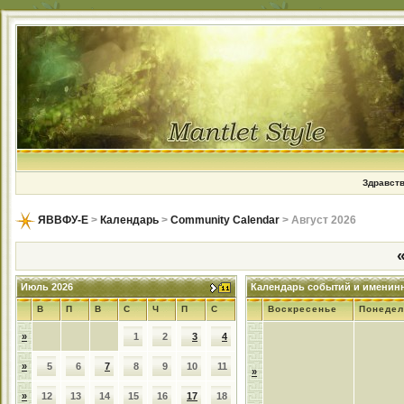
Здравств
ЯВВФУ-Е
>
Календарь
>
Community Calendar
> Август 2026
Июль 2026
Календарь событий и именин
В
П
В
С
Ч
П
С
Воскресенье
Понедел
»
1
2
3
4
»
5
6
7
8
9
10
11
»
»
12
13
14
15
16
17
18