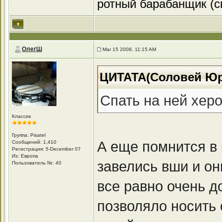
ротный барабанщик (с
ОлегШ
Mar 15 2008, 11:15 AM
ЦИТАТА(Соловей Юри
Спать на ней херо
Классик
Группа: Pisatel
А еще помнится в 
Сообщений: 1,410
Регистрация: 5-December 07
Из: Европа
завелись вши и он
Пользователь №: 40
все равно очень д
позволяло носить 