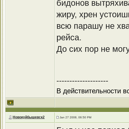
бидонов вытряхива
жиру, хрен устоиш
всю парашу не хва
рейса.
До сих пор не мог
--------------------
В действительности вс
Новокуйбышевск2
Jan 27 2008, 06:50 PM