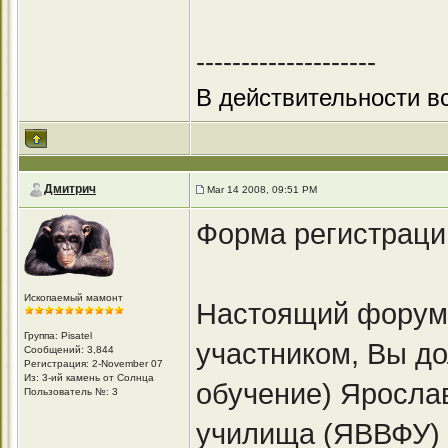
--------------------
В действительности вс
Дмитрич
Mar 14 2008, 09:51 PM
Форма регистрации н
Ископаемый мамонт
Настоящий форум,
Группа: Pisatel
участником, Вы д
Сообщений: 3,844
Регистрация: 2-November 07
Из: 3-ий камень от Солнца
обучение) Яросла
Пользователь №: 3
училища (ЯВВФУ) 