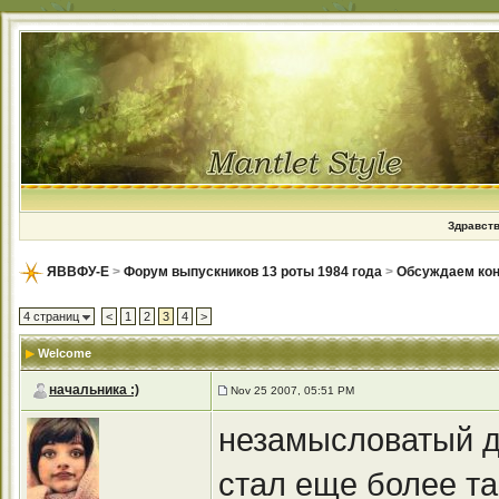
Здравств
ЯВВФУ-Е
>
Форум выпускников 13 роты 1984 года
>
Обсуждаем кон
4 страниц
<
1
2
3
4
>
Welcome
начальника :)
Nov 25 2007, 05:51 PM
незамысловатый д
стал еще более та