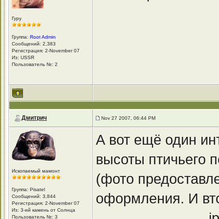
Гуру
Группа:
Root Admin
Сообщений: 2,383
Регистрация: 2-November 07
Из: USSR
Пользователь №: 2
Дмитрич
Nov 27 2007, 06:44 PM
А вот ещё один и
высоты птичьего п
Ископаемый мамонт
(фото предоставле
Группа: Pisatel
оформления. И вто
Сообщений: 3,844
Регистрация: 2-November 07
Из: 3-ий камень от Солнца
____________.j
Пользователь №: 3