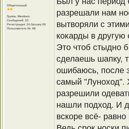
Был у нас период
Общительный
разрешали нам нос
Группа: Members
Сообщений: 20
вытворяли с этими
Регистрация: 24-January 08
Пользователь №: 89
кокарды в другую с
Это чтоб стыдно 
сделаешь шапку, т
ошибаюсь, после 
самый "Луноход".
разрешили одевать
нашли подход. И д
вскоре всё- равно
Ведь срок носки пи