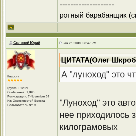
--------------------
ротный барабанщик (с
Соловей Юрий
Jan 26 2008, 08:47 PM
ЦИТАТА(Олег Шкробо
А "луноход" это ч
Классик
Группа: Pisatel
Сообщений: 1,095
Регистрация: 7-November 07
"Луноход" это авт
Из: Окрестностей Бреста
Пользователь №: 9
нее приходилось з
килограмовых