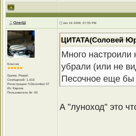
ОлегШ
Jan 24 2008, 07:55 PM
ЦИТАТА(Соловей Юри
Много настроили н
убрали (или не ви
Классик
Песочное еще бы 
Группа: Pisatel
Сообщений: 1,410
Регистрация: 5-December 07
Из: Европа
Пользователь №: 40
А "луноход" это чт