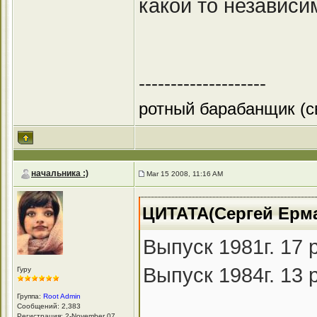
какой то независим
--------------------
ротный барабанщик (с
начальника :)
Mar 15 2008, 11:16 AM
ЦИТАТА(Сергей Ермак
Выпуск 1981г. 17 
Выпуск 1984г. 13 
Гуру
Группа:
Root Admin
Сообщений: 2,383
Регистрация: 2-November 07