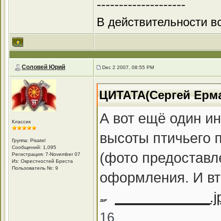
--------------------
В действительности вс
Соловей Юрий
Dec 2 2007, 08:55 PM
ЦИТАТА(Сергей Ермак
А вот ещё один и
Классик
высоты птичьего 
Группа: Pisatel
Сообщений: 1,095
(фото предоставл
Регистрация: 7-November 07
Из: Окрестностей Бреста
Пользователь №: 9
оформления. И вт
____________.j
16