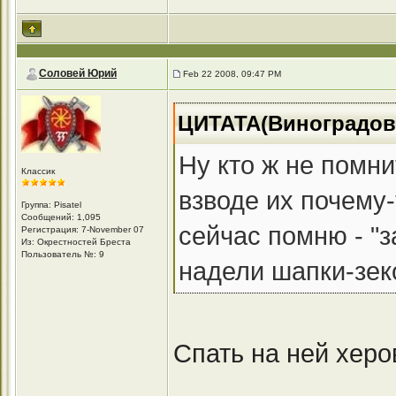
Соловей Юрий
Feb 22 2008, 09:47 PM
ЦИТАТА(Виноградов 
Ну кто ж не помн
Классик
взводе их почему-
Группа: Pisatel
Сообщений: 1,095
сейчас помню - "з
Регистрация: 7-November 07
Из: Окрестностей Бреста
Пользователь №: 9
надели шапки-зеков
Спать на ней херо