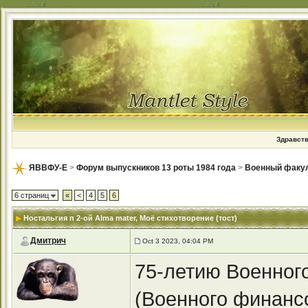
Здравств
ЯВВФУ-Е
>
Форум выпускников 13 роты 1984 года
>
Военный факу
6 страниц
«
<
4
5
6
Ностальгия п 2-ой Alma mater
, Моё стихотворение (тост)
Дмитрич
Oct 3 2023, 04:04 PM
75-летию Военног
(Военного финанс