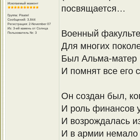
Ископаемый мамонт
посвящается…
Группа: Pisatel
Сообщений: 3,844
Регистрация: 2-November 07
Из: 3-ий камень от Солнца
Военный факульт
Пользователь №: 3
Для многих покол
Был Альма-матер 
И помнят все его 
Он создан был, ко
И роль финансов 
И возрождалась из
И в армии немало