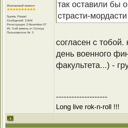
так оставили бы о
Ископаемый мамонт
страсти-мордасти
Группа: Pisatel
Сообщений: 3,844
Регистрация: 2-November 07
Из: 3-ий камень от Солнца
Пользователь №: 3
согласен с тобой. к
день военного фи
факультета...) - г
--------------------
Long live rok-n-roll !!!