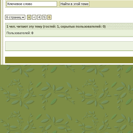
6 страниц
«
<
4
5
6
1
чел. читают эту тему (гостей: 1, скрытых пользователей: 0)
Пользователей:
0