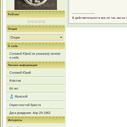
--------------------
Рейтинг
В действительности все не так, как на
Опции
Опции
О себе
Соловей Юрий не указал(а) ничего
о себе.
Личная информация
Соловей Юрий
Классик
64
лет
Мужской
Окрестностей Бреста
Дата рождения:
Апр-29-1962
Интересы