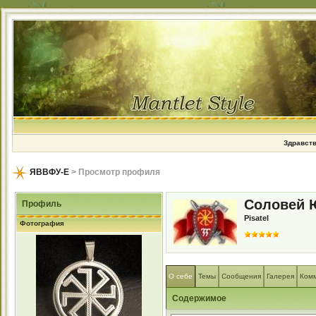
Здравств
ЯВВФУ-Е
> Просмотр профиля
Соловей 
Профиль
Pisatel
Фотография
О себе
Темы
Сообщения
Галерея
Ком
Содержимое