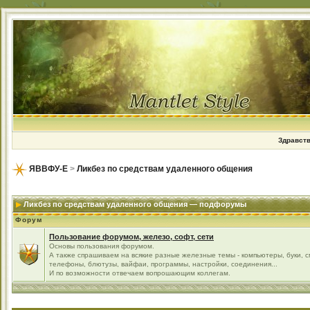
Здравств
ЯВВФУ-Е
>
Ликбез по средствам удаленного общения
Ликбез по средствам удаленного общения — подфорумы
Форум
Пользование форумом, железо, софт, сети
Основы пользования форумом.
А также спрашиваем на всякие разные железные темы - компьютеры, буки, 
телефоны, блютузы, вайфаи, программы, настройки, соединения...
И по возможности отвечаем вопрошающим коллегам.