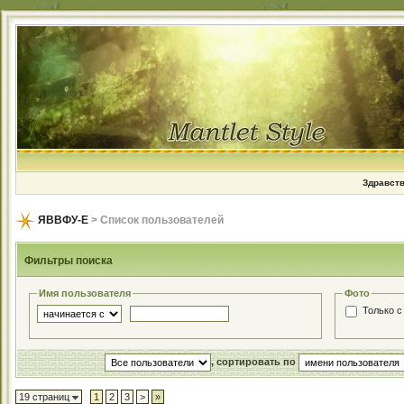
Здравств
ЯВВФУ-Е
> Список пользователей
Фильтры поиска
Имя пользователя
Фото
Только с
, сортировать по
19 страниц
1
2
3
>
»