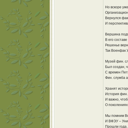
Но вскоре уже
Организацион
Вернулся факу
И перспектив
Вершина подго
В его составе
Решенье верн
Так Военфак 
Музей фин. с
Был создан, ч
С времен Петр
Фин. служба а
Хранят истор
История фин.
И важно, что
О поколениях
Мы помним Во
И ВФЭУ – Уни
Прошли года