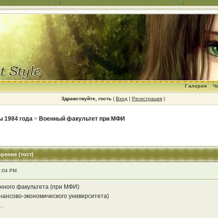
Галерея
Ч
Здравствуйте, гость
(
Вход
|
Регистрация
)
ы 1984 года
>
Военный факультет при МФИ
орение (тост)
4:04 PM
нного факультета (при МФИ)
нансово-экономического университета)
я…