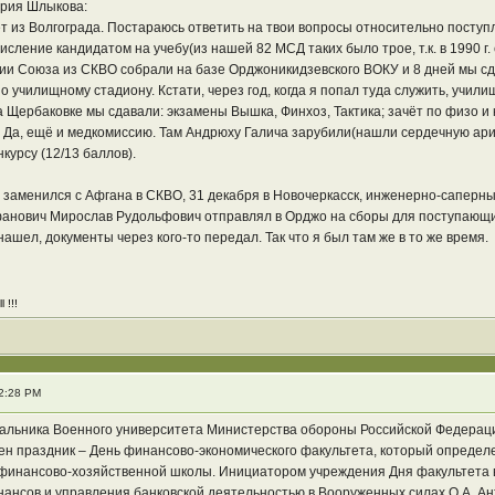
трия Шлыкова:
т из Волгограда. Постараюсь ответить на твои вопросы относительно поступ
исление кандидатом на учебу(из нашей 82 МСД таких было трое, т.к. в 1990 г
ии Союза из СКВО собрали на базе Орджоникидзевского ВОКУ и 8 дней мы сдав
 училищному стадиону. Кстати, через год, когда я попал туда служить, учили
а Щербаковке мы сдавали: экзамены Вышка, Финхоз, Тактика; зачёт по физо и
 Да, ещё и медкомиссию. Там Андрюху Галича зарубили(нашли сердечную арит
курсу (12/13 баллов).
 заменился с Афгана в СКВО, 31 декабря в Новочеркасск, инженерно-саперный
анович Мирослав Рудольфович отправлял в Орджо на сборы для поступающих
ашел, документы через кого-то передал. Так что я был там же в то же время.
 !!!
2:28 PM
альника Военного университета Министерства обороны Российской Федерации
ен праздник – День финансово-экономического факультета, который определен
финансово-хозяйственной школы. Инициатором учреждения Дня факультета 
ансов и управления банковской деятельностью в Вооруженных силах О.А. Ан