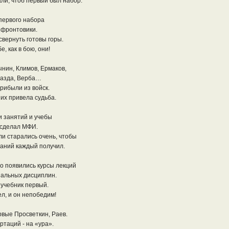
али, чтоб первый был набор.
первого набора
, фронтовики.
свернуть готовы горы.
е, как в бою, они!
ынин, Климов, Ермаков,
мазда, Верба…
рибыли из войск.
их привела судьба.
и занятий и учебы
 сделал МФИ.
и старались очень, чтобы
аний каждый получил.
о появились курсы лекций
альных дисциплин.
 учебник первый.
л, и он непобедим!
вые Просветкин, Раев.
ртаций - на «ура».