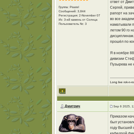
ответ от Дми
Группа: Pisatel
Сергей, приве
Сообщений: 3,844
рапорт на зач
Регистрация: 2-November 07
во все академ
Из: 3-ий камень от Солнца
Пользователь №: 3
наматывали по
летом 90 го н
дисциплинам.
прошёл по кон
Я в ноябре 88
дивизии Стеф
Пузырева не н
--------------------
Long live rok-n-roll
Дмитрич
Sep 6 2025, 1
Приказом нач
был установл
году Высшей 
кафедрой фин