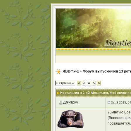
ЯВВФУ-Е
>
Форум выпускников 13 рот
6 страниц
«
<
4
5
6
Ностальгия п 2-ой Alma mater
, Моё стихотв
Дмитрич
Oct 3 2023, 0
75-летию Вое
(Военного фи
посвящаетс