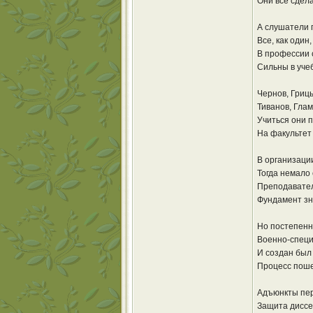
Они все сдел
А слушатели 
Все, как один
В профессии 
Сильны в учеб
Чернов, Гриц
Тиванов, Гла
Учиться они п
На факультет 
В организаци
Тогда немало
Преподавател
Фундамент зн
Но постепенн
Военно-специ
И создан был
Процесс поше
Адъюнкты пер
Защита диссе