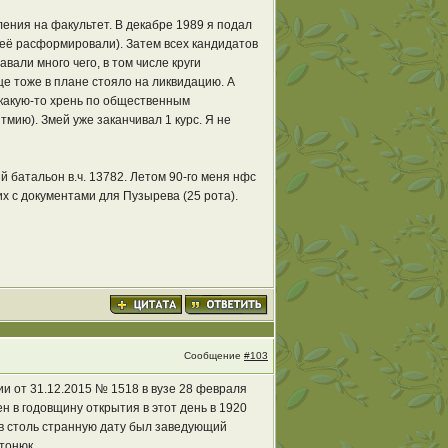
ления на факультет. В декабре 1989 я подал
. её расформировали). Затем всех кандидатов
али много чего, в том числе круги
ще тоже в плане стояло на ликвидацию. А
 какую-то хрень по общественным
мию). Змей уже заканчивал 1 курс. Я не
 батальон в.ч. 13782. Летом 90-го меня нфс
 с документами для Пузырева (25 рота).
Сообщение
#103
 от 31.12.2015 № 1518 в вузе 28 февраля
 в годовщину открытия в этот день в 1920
в столь странную дату был заведующий
тонюк.