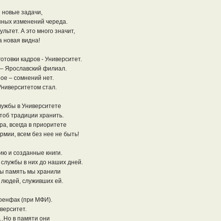
 новые задачи,
ных изменений череда.
льтет. А это много значит,
а новая видна!
товки кадров - Университет.
 – Ярославский филиал.
ое – сомнений нет.
Университетом стал.
лужбы в Университете
тоб традиции хранить.
а, всегда в приоритете
рмии, всем без нее не быть!
ию и созданные книги.
 службы в них до наших дней.
бы память мы хранили
 людей, служивших ей.
енфак (при МФИ).
верситет.
…Но в памяти они