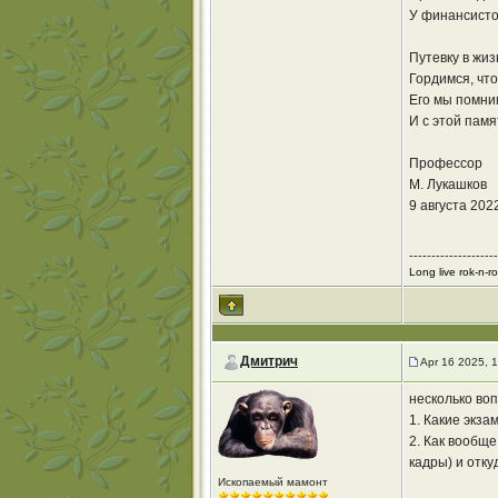
У финансисто
Путевку в жи
Гордимся, что
Его мы помним
И с этой пам
Профессор
М. Лукашков
9 августа 2022
--------------------
Long live rok-n-roll
Дмитрич
Apr 16 2025, 
несколько воп
1. Какие экз
2. Как вообще
кадры) и отку
Ископаемый мамонт