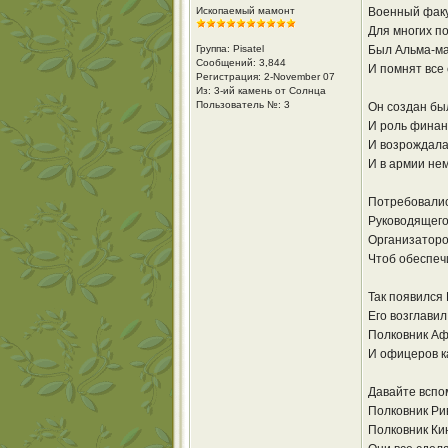
Ископаемый мамонт
Военный фак
Для многих п
Группа: Pisatel
Был Альма-ма
Сообщений: 3,844
И помнят все 
Регистрация: 2-November 07
Из: 3-ий камень от Солнца
Пользователь №: 3
Он создан был
И роль финан
И возрождала
И в армии не
Потребовалис
Руководящего,
Организаторо
Чтоб обеспеч
Так появился
Его возглави
Полковник Аф
И офицеров к
Давайте вспо
Полковник Ри
Полковник Ки