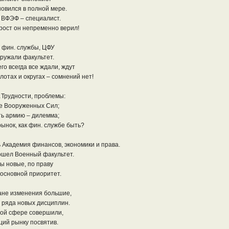
овился в полной мере.
 ВФЭФ – специалист.
рост он непременно верил!
 фин. службы, ЦФУ
ружали факультет.
го всегда все ждали, ждут
лотах и округах – сомнений нет!
Трудности, проблемы:
е Вооруженных Сил;
ть армию – дилемма;
ынок, как фин. службе быть?
ь Академия финансов, экономики и права.
вошел Военный факультет.
ы новые, по праву
 основной приоритет.
ане изменения большие,
 ряда новых дисциплин.
ной сфере совершили,
ций рынку посвятив.