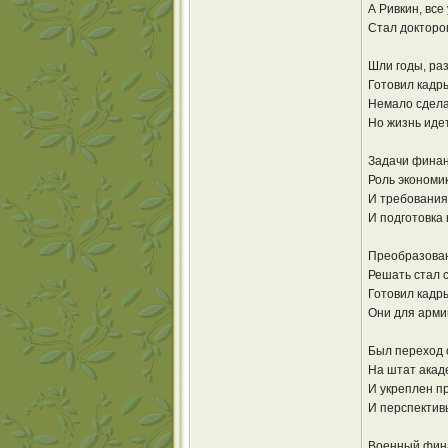
А Ривкин, все
Стал докторо
Шли годы, ра
Готовил кадры
Немало сдела
Но жизнь идет
Задачи финан
Роль экономи
И требования
И подготовка 
Преобразован
Решать стал 
Готовил кадры
Они для армии
Был переход 
На штат акад
И укреплен п
И перспектив
Военный фин