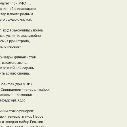
ультет (при МФИ)…
околений финансистов
тер и почти родным.
его с душою чистой.
, когда закончилась война
сов увеличилась вдвойне.
сь из руин страна,
мало перемен.
ь кадры финансистов
 высокого звена,
в важнейшей службы,
ить армию сполна.
 Военфак (при МФИ).
л Спиридонов – генерал-майор.
анасьев – замполит.
афедр орг. ядро.
мним этих офицеров:
вкин, генерал майор Перов,
н и генерал-майор Ревякин.