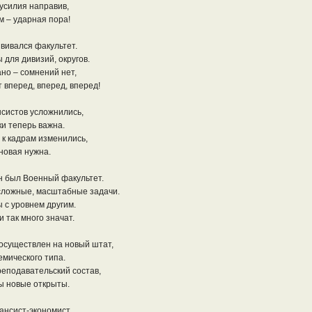
 усилия направив,
м – ударная пора!
звивался факультет.
 для дивизий, округов.
но – сомнений нет,
 вперед, вперед, вперед!
систов усложнились,
ки теперь важна.
 к кадрам изменились,
новая нужна.
 был Военный факультет.
сложные, масштабные задачи.
 с уровнем другим.
 так много значат.
осуществлен на новый штат,
емического типа.
реподавательский состав,
ы новые открыты.
ансист-экономист