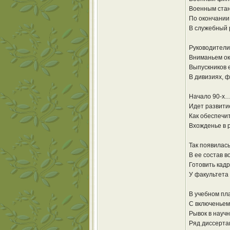
Военным стан
По окончании
В служебный 
Руководители
Вниманьем ок
Выпускников е
В дивизиях, ф
Начало 90-х…
Идет развити
Как обеспечи
Вхожденье в р
Так появилас
В ее состав 
Готовить кадр
У факультета
В учебном пл
С включеньем
Рывок в науч
Ряд диссерта