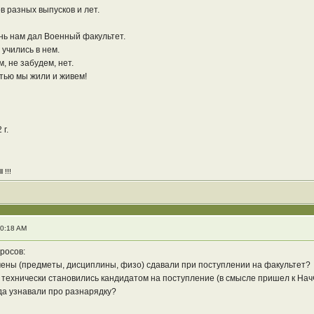
в разных выпусков и лет.
знь нам дал Военный факультет.
 учились в нем.
, не забудем, нет.
ятью мы жили и живем!
 г.
 !!!
10:18 AM
росов:
амены (предметы, дисциплины, физо) сдавали при поступлении на факультет?
 технически становились кандидатом на поступление (в смысле пришел к НачФО 
да узнавали про разнарядку?