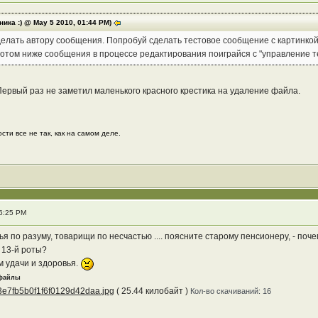
ика :) @ May 5 2010, 01:44 PM)
елать автору сообщения. Попробуй сделать тестовое сообщение с картинкой 
 Потом ниже сообщения в процессе редактирования поиграйся с "управление т
Первый раз не заметил маленького красного крестика на удаление файла.
сти все не так, как на самом деле.
06:25 PM
ья по разуму, товарищи по несчастью .... поясните старому пенсионеру, - поч
 13-й роты?
м удачи и здоровья.
 файлы
3e7fb5b0f1f6f0129d42daa.jpg
( 25.44 килобайт )
Кол-во скачиваний: 16