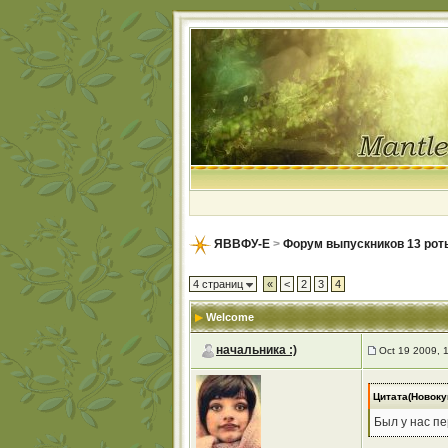
ЯВВФУ-Е
>
Форум выпускников 13 рот
4 страниц
«
<
2
3
4
Welcome
начальника :)
Oct 19 2009, 
Цитата(Новоку
Был у нас п