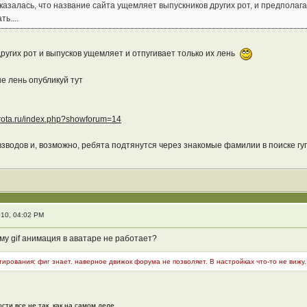
показалась, что название сайта ущемляет выпускников других рот, и предполага
ь....
ругих рот и выпусков ущемляет и отпугивает только их лень
е лень опубликуй тут
3rota.ru/index.php?showforum=14
взводов и, возможно, ребята подтянутся через знакомые фамилии в поиске гуг
10, 04:02 PM
му gif анимация в аватаре не работает?
ирования: фиг знает. наверное движок форума не позволяет. В настройках что-то не вижу..
сти все не так, как на самом деле.