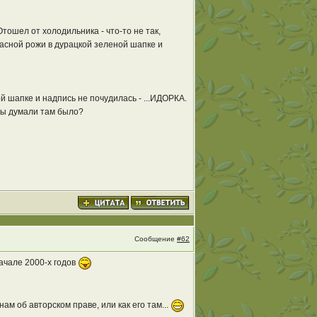
Отошел от холодильника - что-то не так,
расной рожи в дурацкой зеленой шапке и
ой шапке и надпись не почудилась - ...ИДОРКА.
 вы думали там было?
Сообщение
#62
ачале 2000-х годов
м об авторском праве, или как его там...