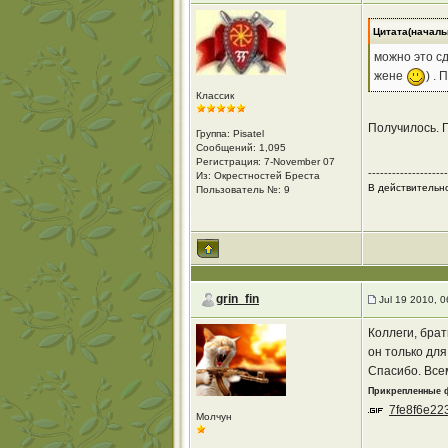
Цитата(начальн
можно это сд
жене
) .
Классик
Получилось. 
Группа: Pisatel
Сообщений: 1,095
Регистрация: 7-November 07
--------------------
Из: Окрестностей Бреста
В действительно
Пользователь №: 9
grin_fin
Jul 19 2010, 
Коллеги, брат
он только для
Спасибо. Все
Прикрепленные
7fe8f6e22
Молчун