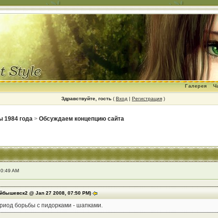
Галерея
Ч
Здравствуйте, гость
(
Вход
|
Регистрация
)
ы 1984 года
>
Обсуждаем концепцию сайта
10:49 AM
йбышевск2 @ Jan 27 2008, 07:50 PM)
ериод борьбы с пидорками - шапками.