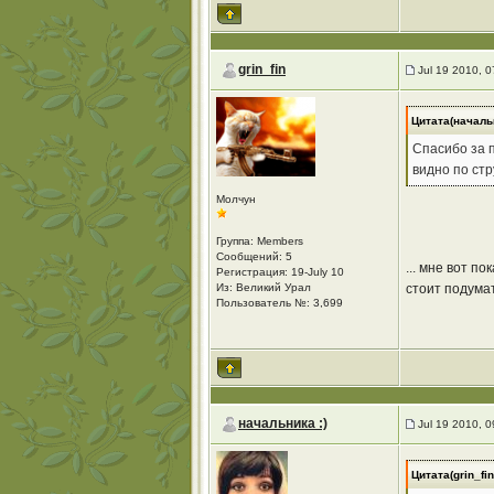
grin_fin
Jul 19 2010, 
Цитата(начальн
Спасибо за 
видно по ст
Молчун
Группа: Members
Сообщений: 5
... мне вот п
Регистрация: 19-July 10
Из: Великий Урал
стоит подумать
Пользователь №: 3,699
начальника :)
Jul 19 2010, 
Цитата(grin_fi