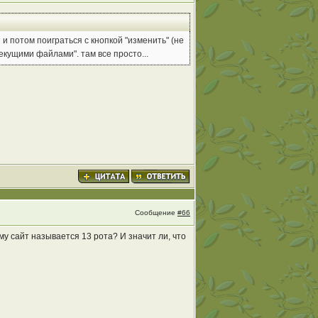
и потом поиграться с кнопкой "изменить" (не
екущими файлами". там все просто...
Сообщение
#66
ему сайт называется 13 рота? И значит ли, что