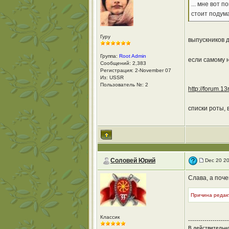
... мне вот 
стоит подумат
Гуру
выпускников д
Группа:
Root Admin
если самому н
Сообщений: 2,383
Регистрация: 2-November 07
Из: USSR
Пользователь №: 2
http://forum.1
списки роты, 
Соловей Юрий
Dec 20 20
Слава, а поче
Причина редакт
Классик
--------------------
В действительно