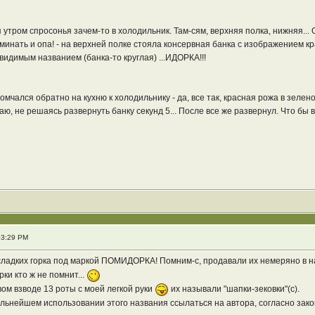
 утром спросонья зачем-то в холодильник. Там-сям, верхняя полка, нижняя... 
минать и опа! - на верхней полке стояла консервная банка с изображением к
идимым названием (банка-то круглая) ...ИДОРКА!!!
омчался обратно на кухню к холодильнику - да, все так, красная рожа в зелен
аю, не решаясь развернуть банку секунд 5... После все же развернул. Что бы
03:29 PM
 сладких горка под маркой ПОМИДОРКА! Помним-с, продавали их немеряно в н
ки кто ж не помнит...
ом взводе 13 роты с моей легкой руки
их называли "шапки-зековки"(с).
ьнейшем использовании этого названия ссылаться на автора, согласно закона