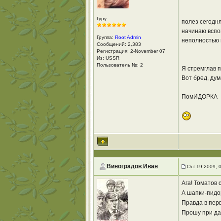
Гуру
полез сегодня
начинаю вспо
Группа:
Root Admin
неполностью в
Сообщений: 2,383
Регистрация: 2-November 07
Из: USSR
Пользователь №: 2
Я стремглав п
Вот бред, дум
ПомИДОРКА
Виноградов Иван
Oct 19 2009, 
Ага! Томатов
А шапки-пидор
Правда в перв
Прошу при дал