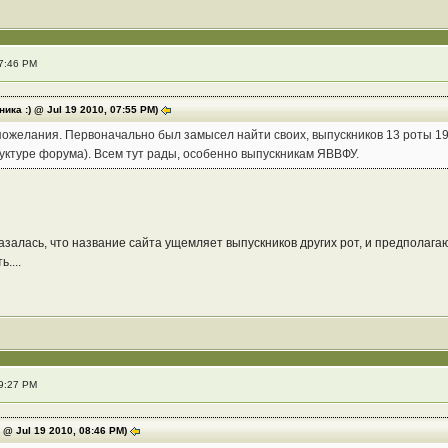
07:46 PM
ика :) @ Jul 19 2010, 07:55 PM)
пожелания. Первоначально был замысел найти своих, выпускников 13 роты 198
руктуре форума). Всем тут рады, особенно выпускникам ЯВВФУ.
оказалась, что название сайта ущемляет выпускников других рот, и предполагаю
....
09:27 PM
n @ Jul 19 2010, 08:46 PM)