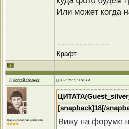
куда фото будем г
Или может когда н
--------------------
Крафт
Сергей Кравчук
Nov 3 2007, 07:56 PM
ЦИТАТА(Guest_silver_
[snapback]18[/snapb
Вижу на форуме н
Формирователь контента