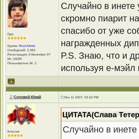
Случайно в инете 
скромно пиарит н
спасибо от уже со
Гуру
награжденных ди
Группа:
Root Admin
Сообщений: 2,383
P.S. Знаю, что и 
Регистрация: 2-November 07
Из: USSR
Пользователь №: 2
используя е-мэйл 
Соловей Юрий
Nov 11 2007, 03:42 PM
ЦИТАТА(Слава Тетер
Случайно в инете
Классик