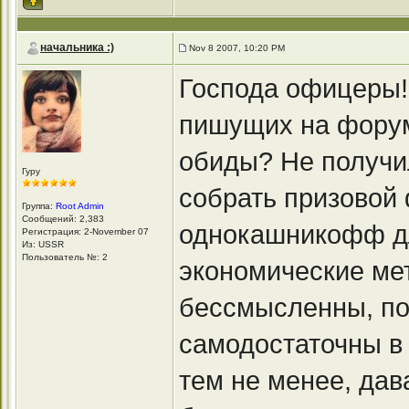
начальника :)
Nov 8 2007, 10:20 PM
Господа офицеры!
пишущих на форум
обиды? Не получи
Гуру
собрать призовой
Группа:
Root Admin
Сообщений: 2,383
однокашникофф д
Регистрация: 2-November 07
Из: USSR
Пользователь №: 2
экономические мет
бессмысленны, по
самодостаточны в
тем не менее, дав