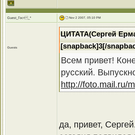
Guest_Гост _*
Nov 2 2007, 05:10 PM
ЦИТАТА(Сергей Ермак
[snapback]3[/snapba
Guests
Всем привет! Кон
русский. Выпускн
http://foto.mail.ru
да, привет, Серге