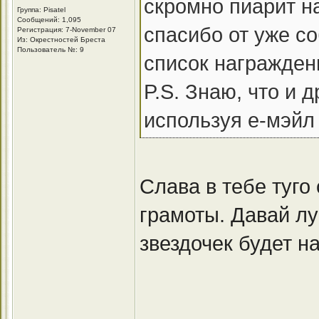
скромно пиарит н
Группа: Pisatel
Сообщений: 1,095
спасибо от уже с
Регистрация: 7-November 07
Из: Окрестностей Бреста
Пользователь №: 9
список награжде
P.S. Знаю, что и 
используя е-мэйл
Слава в тебе туго
грамоты. Давай л
звездочек будет н