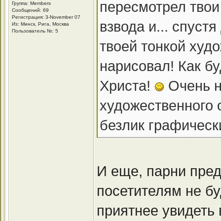
пересмотрел твои
Группа: Members
Сообщений: 69
Регистрация: 3-November 07
взвода и... спуст
Из: Минск, Рига, Москва
Пользователь №: 5
твоей тонкой худо
нарисовал! Как б
Христа!
Очень н
художественного 
безлик графически
И еще, парни пре
посетителям не бу
приятнее увидеть 