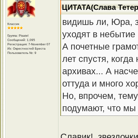
ЦИТАТА(Слава Тетер
видишь ли, Юра, з
Классик
уходят в небытие 
Группа: Pisatel
Сообщений: 1,095
А почетные грамо
Регистрация: 7-November 07
Из: Окрестностей Бреста
Пользователь №: 9
лет спустя, когда
архивах... А насч
оттуда и много хо
Но, впрочем, тему
подумают, что мы
Славик!. звездочки