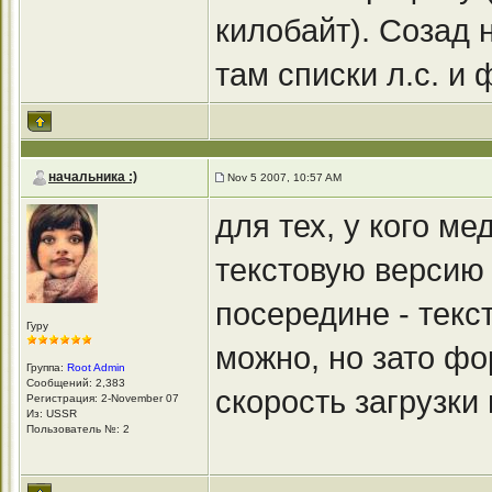
килобайт). Созад 
там списки л.с. и
начальника :)
Nov 5 2007, 10:57 AM
для тех, у кого м
текстовую версию
посередине - текс
Гуру
можно, но зато фо
Группа:
Root Admin
Сообщений: 2,383
скорость загрузки
Регистрация: 2-November 07
Из: USSR
Пользователь №: 2