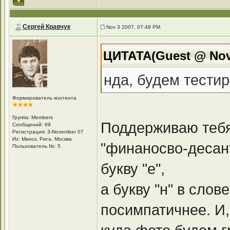
Сергей Кравчук
Nov 3 2007, 07:49 PM
ЦИТАТА(Guest @ Nov 
нда, будем тестир
Формирователь контента
Группа: Members
Поддерживаю тебя 
Сообщений: 69
Регистрация: 3-November 07
Из: Минск, Рига, Москва
"финаносво-десан
Пользователь №: 5
букву "е",
а букву "н" в сло
посимпатичнее. И,