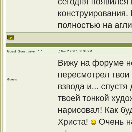
сегодня появился 
конструирования. 
полностью на агли
Guest_Guest_silver_*_*
Nov 2 2007, 08:38 PM
Вижу на форуме н
пересмотрел твои
Guests
взвода и... спустя
твоей тонкой худо
нарисовал! Как бу
Христа!
Очень на