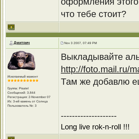
оформления этого 
что тебе стоит?
Дмитрич
Nov 3 2007, 07:49 PM
Выкладывайте альб
http://foto.mail.ru
Ископаемый мамонт
Там же добавлю е
Группа: Pisatel
Сообщений: 3,844
Регистрация: 2-November 07
Из: 3-ий камень от Солнца
Пользователь №: 3
--------------------
Long live rok-n-roll !!!