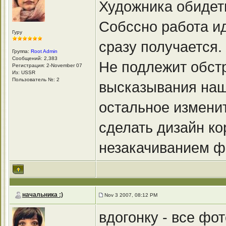
Художника обидеть
Собссно работа ид
Гуру
сразу получается
Группа:
Root Admin
Сообщений: 2,383
Не подлежит обст
Регистрация: 2-November 07
Из: USSR
Пользователь №: 2
высказывания наш
остальное измени
сделать дизайн ко
незакачиванием ф
начальника :)
Nov 3 2007, 08:12 PM
вдогонку - все фо