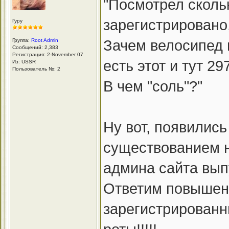
"Посмотрел сколь
зарегистрировано,
Гуру
Зачем велосипед 
Группа:
Root Admin
Сообщений: 2,383
Регистрация: 2-November 07
есть этот и тут 2
Из: USSR
Пользователь №: 2
В чем "соль"?"
Ну вот, появилис
существованием н
админа сайта вы
Ответим повышени
зарегистрированн