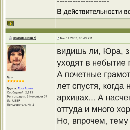
--------------------
В действительности вс
начальника :)
Nov 11 2007, 06:43 PM
видишь ли, Юра, з
уходят в небытие 
А почетные грамо
Гуру
лет спустя, когда
Группа:
Root Admin
Сообщений: 2,383
архивах... А насч
Регистрация: 2-November 07
Из: USSR
Пользователь №: 2
оттуда и много хо
Но, впрочем, тему