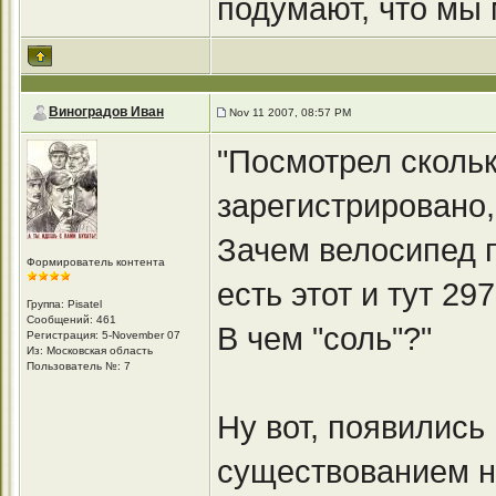
подумают, что мы
Виноградов Иван
Nov 11 2007, 08:57 PM
"Посмотрел скольк
зарегистрировано,
Зачем велосипед п
Формирователь контента
есть этот и тут 29
Группа: Pisatel
Сообщений: 461
В чем "соль"?"
Регистрация: 5-November 07
Из: Московская область
Пользователь №: 7
Ну вот, появились
существованием н