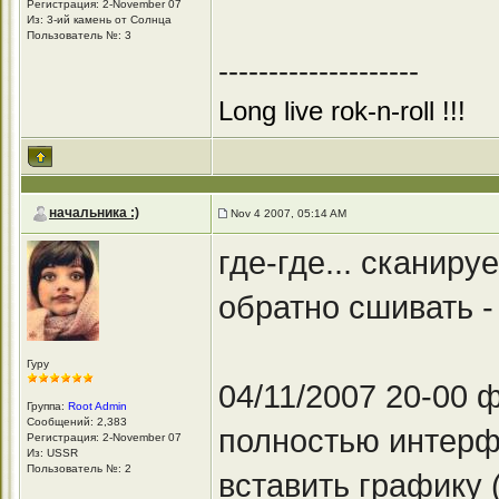
Регистрация: 2-November 07
Из: 3-ий камень от Солнца
Пользователь №: 3
--------------------
Long live rok-n-roll !!!
начальника :)
Nov 4 2007, 05:14 AM
где-где... сканир
обратно сшивать -
Гуру
04/11/2007 20-00
Группа:
Root Admin
Сообщений: 2,383
полностью интерф
Регистрация: 2-November 07
Из: USSR
Пользователь №: 2
вставить графику 