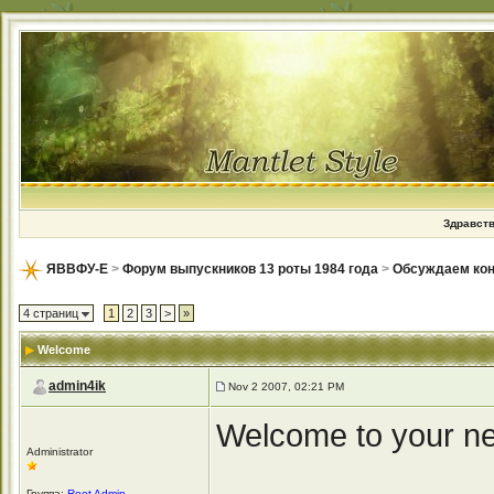
Здравств
ЯВВФУ-Е
>
Форум выпускников 13 роты 1984 года
>
Обсуждаем кон
4 страниц
1
2
3
>
»
Welcome
admin4ik
Nov 2 2007, 02:21 PM
Welcome to your ne
Administrator
Группа:
Root Admin