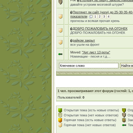
Poll:
а почему не пишут зарегистриров
давайте устроим мозговой штурм?
Протянет ли сайт (ноги) до 25-30-35-4
показатели
1
2
3
4
прогнозы и всякая прочая хрень
ДОБРО ПОЖАЛОВАТЬ НА ОГОНЕК
ДОБРО ПОЖАЛОВАТЬ НА ОГОНЕК
райком закрыт
все ушли на фронт
Moved:
"Хит лист 13 роты"
Номинации - песня и т.д....
1
чел. просматривают этот форум (гостей: 1,
Пользователей:
0
Открытая тема (есть новые ответы)
Опр
Открытая тема (нет новых ответов)
Опр
Горячая тема (есть новые ответы)
Зак
Горячая тема (нет новых ответов)
Те