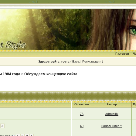
Галерея
Ч
Здравствуйте, гость
(
Вход
|
Регистрация
)
ы 1984 года
>
Обсуждаем концепцию сайта
Ответов
Автор
П
76
admin4ik
3
49
начальника :)