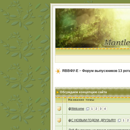
ЯВВФУ-Е
>
Форум выпускников 13 рот
Обсуждаем концепцию сайта
Название темы
Welcome
1
2
3
4
С НОВЫМ ГОДОМ, ДРУЗЬЯ!!!
1
2