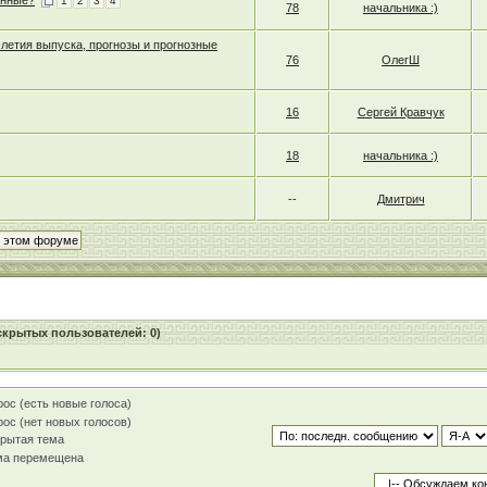
анные?
1
2
3
4
78
начальника :)
0-летия выпуска, прогнозы и прогнозные
76
ОлегШ
16
Сергей Кравчук
18
начальника :)
--
Дмитрич
 скрытых пользователей: 0)
ос (есть новые голоса)
ос (нет новых голосов)
рытая тема
ма перемещена