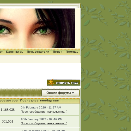
ат
Календарь
Пользователи
Поиск
Помощь
Опции форума
росмотров
Последнее сообщение
5th February 2026 - 11:27 AM
1,168,038
Посл. сообщение:
начальника :)
10th January 2024 - 09:46 PM
361,501
Посл. сообщение:
начальника :)
20th December 2023 - 04:38 PM