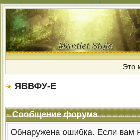
Это 
ЯВВФУ-Е
Сообщение форума
Обнаружена ошибка. Если вам 