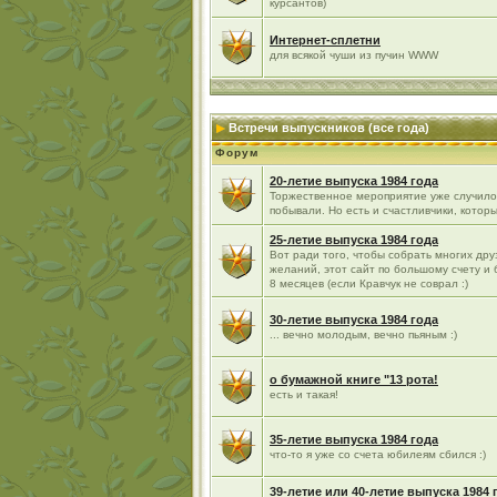
курсантов)
Интернет-сплетни
для всякой чуши из пучин WWW
Встречи выпускников (все года)
Форум
20-летие выпуска 1984 года
Торжественное мероприятие уже случилос
побывали. Но есть и счастливчики, которы
25-летие выпуска 1984 года
Вот ради того, чтобы собрать многих д
желаний, этот сайт по большому счету и
8 месяцев (если Кравчук не соврал :)
30-летие выпуска 1984 года
... вечно молодым, вечно пьяным :)
о бумажной книге "13 рота!
есть и такая!
35-летие выпуска 1984 года
что-то я уже со счета юбилеям сбился :)
39-летие или 40-летие выпуска 1984 