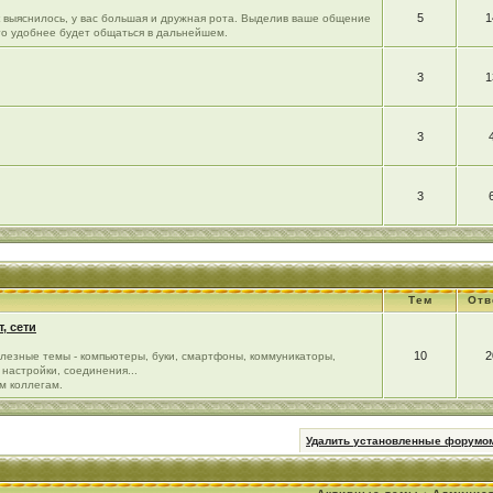
5
1
ак выяснилось, у вас большая и дружная рота. Выделив ваше общение
го удобнее будет общаться в дальнейшем.
3
1
3
3
Тем
Отв
, сети
10
2
лезные темы - компьютеры, буки, смартфоны, коммуникаторы,
настройки, соединения...
м коллегам.
Удалить установленные форумом