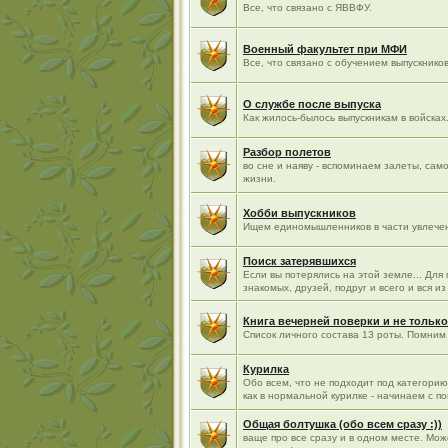
Все, что связано с ЯВВФУ.
Военный факультет при МФИ
Все, что связано с обучением выпускнико
О службе после выпуска
Как жилось-былось выпускникам в войсках.
Разбор полетов
во сне и наяву - вспоминаем залеты, са
жизни.
Хобби выпускников
Ищем единомышленников в части увлече
Поиск затерявшихся
Если вы потерялись на этой земле... Для
знакомых, друзей, подруг и всего и вся 
Книга вечерней поверки и не только
Список личного состава 13 роты. Помним 
Курилка
Обо всем, что не подходит под категори
как в нормальной курилке - начинаем с п
Общая болтушка (обо всем сразу :))
ваще про все сразу и в одном месте. Мо