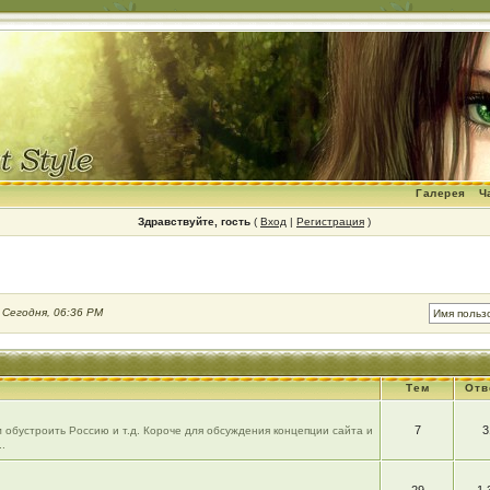
Галерея
Ч
Здравствуйте, гость
(
Вход
|
Регистрация
)
:
Сегодня, 06:36 PM
Тем
Отв
7
3
 обустроить Россию и т.д. Короче для обсуждения концепции сайта и
.