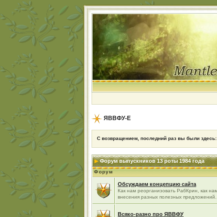
ЯВВФУ-Е
С возвращением, последний раз вы были здесь
Форум выпускников 13 роты 1984 года
Форум
Обсуждаем концепцию сайта
Как нам реорганизовать РабКрин, как нам
внесения разных полезных предложений..
Всяко-разно про ЯВВФУ