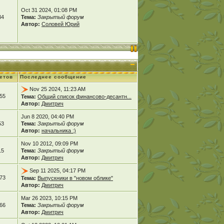
Oct 31 2024, 01:08 PM
34
Тема:
Закрытый форум
Автор:
Соловей Юрий
етов
Последнее сообщение
Nov 25 2024, 11:23 AM
55
Тема:
Общий список финансово-десантн...
Автор:
Дмитрич
Jun 8 2020, 04:40 PM
53
Тема:
Закрытый форум
Автор:
начальника :)
Nov 10 2012, 09:09 PM
15
Тема:
Закрытый форум
Автор:
Дмитрич
Sep 11 2025, 04:17 PM
73
Тема:
Выпускники в "новом облике"
Автор:
Дмитрич
Mar 26 2023, 10:15 PM
66
Тема:
Закрытый форум
Автор:
Дмитрич