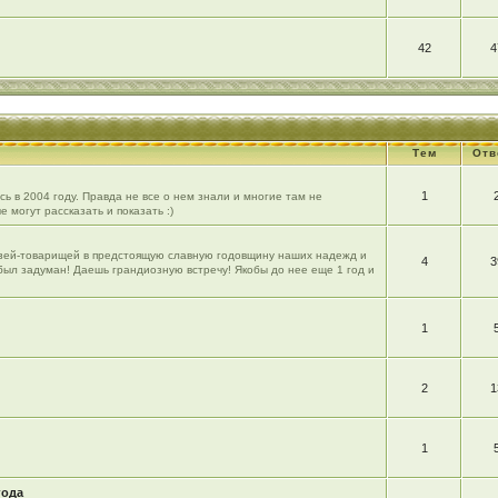
42
4
Тем
Отв
1
ь в 2004 году. Правда не все о нем знали и многие там не
е могут рассказать и показать :)
рузей-товарищей в предстоящую славную годовщину наших надежд и
4
3
 был задуман! Даешь грандиозную встречу! Якобы до нее еще 1 год и
1
2
1
1
года