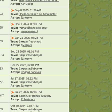
358
Тема:
Test, just a XRumer 23 StrongA...
Автор:
X24Usect
Sep 8 2025, 11:36 AM
03
Тема:
Ностальгия п 2-ой Alma mater
Автор:
Дмитрич
Dec 1 2024, 08:01 PM
25
Тема:
"Килагайские хроники"
Автор:
начальника :)
Jan 21 2025, 03:23 PM
39
Тема:
Зима в Песочном
Автор:
Дмитрич
Sep 23 2025, 01:01 PM
134
Тема:
Закрытый форум
Автор:
Дмитрич
Dec 27 2022, 02:04 PM
13
Тема:
Закрытый форум
Автор:
Солдат Копейка
Jul 17 2025, 02:32 PM
221
Тема:
Закрытый форум
Автор:
Дмитрич
Jul 22 2026, 07:06 PM
047
Тема:
Salon Gier Bonus szczegy
Автор:
Robertmum
Oct 30 2024, 12:37 PM
59
Тема:
Закрытый форум