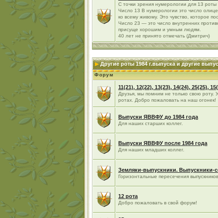
С точки зрения нумерологии для 13 роты -
Число 13 В нумерологии это число олиц
ко всему живому. Это чувство, которое по
Число 23 — это число внутренних противо
присуще хорошим и умным людям.
40 лет не принято отмечать (Дмитрич)
Другие роты 1984 г.выпуска и другие вып
Форум
11(21), 12(22), 13(23), 14(24), 25(25), 1
Друзья, мы помним не только свою роту. 
ротах. Добро пожаловать на наш огонек!
Выпуски ЯВВФУ до 1984 года
Для наших старших коллег.
Выпуски ЯВВФУ после 1984 года
Для наших младших коллег.
Земляки-выпускники. Выпускники-
Горизонтальные пересечения выпускнико
12 рота
Добро пожаловать в свой форум!