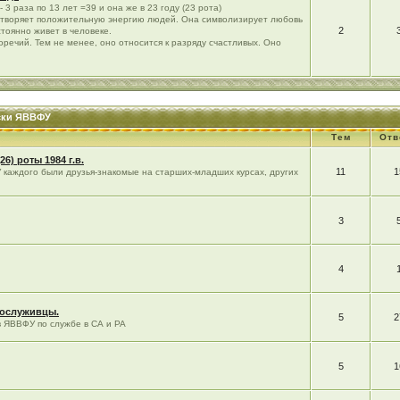
 3 раза по 13 лет =39 и она же в 23 году (23 рота)
етворяет положительную энергию людей. Она символизирует любовь
2
стоянно живет в человеке.
речий. Тем не менее, оно относится к разряду счастливых. Оно
уски ЯВВФУ
Тем
Отв
5(26) роты 1984 г.в.
11
1
У каждого были друзья-знакомые на старших-младших курсах, других
3
4
сослуживцы.
5
2
в ЯВВФУ по службе в СА и РА
5
1