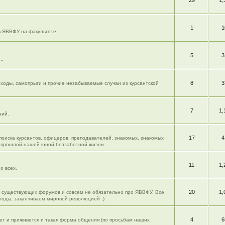
29
1,
1
1
в ЯВВФУ на факультете.
5
3
..
8
3
моходы, самопрыги и прочие незабываемые случаи из курсантской
7
1,
ний.
17
4
 поиска курсантов, офицеров, преподавателей, знакомых, знакомых
из прошлой нашей юной беззаботной жизни.
11
1,
о всех.
20
1,
ю существующих форумов и совсем не обязательно про ЯВВФУ. Все
огоды, заканчиваем мировой революцией :)
4
6
жет и приживется и такая форма общения (по просьбам наших