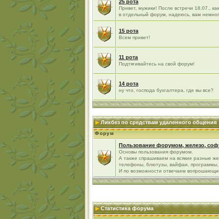
25 рота
Привет, мужики! После встречи 18.07., к
в отдельный форум, надеюсь, вам немно
15 рота
Всем привет!
11 рота
Подтягивайтесь на свой форум!
14 рота
ну что, господа бухгалтера, где вы все?
Ликбез по средствам удаленного общения
Форум
Пользование форумом, железо, софт
Основы пользования форумом.
А также спрашиваем на всякие разные же
телефоны, блютузы, вайфаи, программы, 
И по возможности отвечаем вопрошающи
Статистика форума