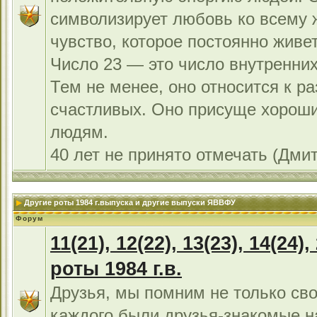
символизирует любовь ко всему 
чувство, которое постоянно живет
Число 23 — это число внутренних
Тем не менее, оно относится к р
счастливых. Оно присуще хорош
людям.
40 лет не принято отмечать (Дми
Другие роты 1984 г.выпуска и другие выпуски ЯВВФУ
Форум
11(21), 12(22), 13(23), 14(24),
роты 1984 г.в.
Друзья, мы помним не только сво
каждого были друзья-знакомые н