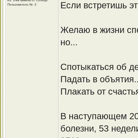
Из: 3-ий камень от Солнца
Если встретишь это
Пользователь №: 3
Желаю в жизни спо
но...
Спотыкаться об де
Падать в объятия..
Плакать от счастья.
В наступающем 20
болезни, 53 недел