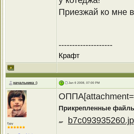
Приезжай ко мне в
--------------------
Крафт
начальника :)
Jan 6 2008, 07:00 PM
ОППА[attachment=
Прикрепленные файл
b7c093935260.j
Гуру