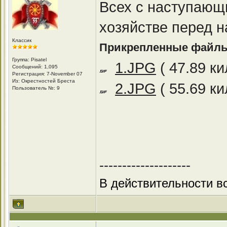
Всех с наступающ
хозяйстве перед 
Классик
Прикрепленные файл
Группа: Pisatel
1.JPG
( 47.89 к
Сообщений: 1,095
Регистрация: 7-November 07
Из: Окрестностей Бреста
2.JPG
( 55.69 к
Пользователь №: 9
--------------------
В действительности вс