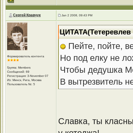
Сергей Кравчук
Jan 2 2008, 09:43 PM
ЦИТАТА(Тетеревлев С
Пейте, пойте, в
Но под елку не ло
Формирователь контента
Чтобы дедушка М
Группа: Members
Сообщений: 69
Регистрация: 3-November 07
В вытрезвитель н
Из: Минск, Рига, Москва
Пользователь №: 5
Славка, ты класны
у котеджа!