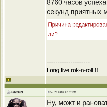
8760 часов успеха
секунд приятных 
Причина редактировани
ли?
--------------------
Long live rok-n-roll !!!
Дмитрич
Dec 29 2010, 02:57 PM
Ну, можт и рановат