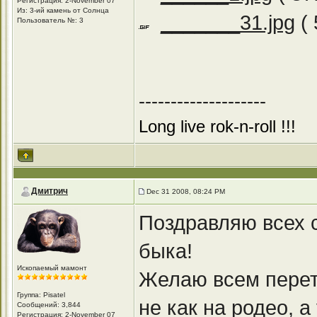
Регистрация: 2-November 07
Из: 3-ий камень от Солнца
_______31.jpg
( 
Пользователь №: 3
--------------------
Long live rok-n-roll !!!
Дмитрич
Dec 31 2008, 08:24 PM
Поздравляю всех 
быка!
Ископаемый мамонт
Желаю всем переть
Группа: Pisatel
не как на родео, а
Сообщений: 3,844
Регистрация: 2-November 07