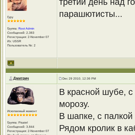
третий день над г
парашютисты...
Гуру
Группа:
Root Admin
Сообщений: 2,383
Регистрация: 2-November 07
Из: USSR
Пользователь №: 2
Дмитрич
Dec 29 2010, 12:36 PM
В красной шубе, с
морозу.
Ископаемый мамонт
В шапке, с палкой
Группа: Pisatel
Рядом кролик в ка
Сообщений: 3,844
Регистрация: 2-November 07