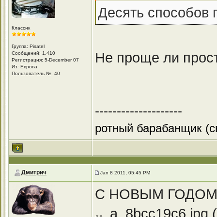
Десять способов 
Классик
Группа: Pisatel
Не проще ли просто
Сообщений: 1,410
Регистрация: 5-December 07
Из: Европа
Пользователь №: 40
--------------------
ротный барабанщик (с
Дмитрич
Jan 8 2011, 05:45 PM
С НОВЫМ ГОДОМ !
a_8bcc19c6.jpg
(