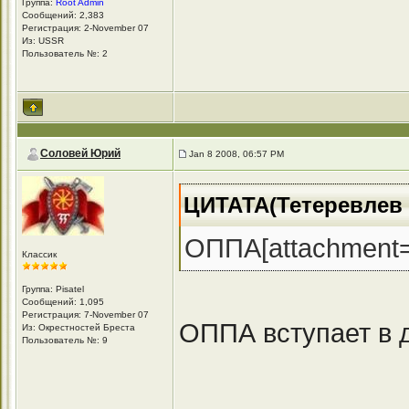
Группа:
Root Admin
Сообщений: 2,383
Регистрация: 2-November 07
Из: USSR
Пользователь №: 2
Соловей Юрий
Jan 8 2008, 06:57 PM
ЦИТАТА(Тетеревлев С
ОППА[attachment=
Классик
Группа: Pisatel
Сообщений: 1,095
Регистрация: 7-November 07
ОППА вступает в д
Из: Окрестностей Бреста
Пользователь №: 9