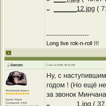
______12.jpg
( 7
--------------------
Long live rok-n-roll !!!
Дмитрич
Jan 14 2008, 08:31 AM
Ну, с наступившим
годом ! (Но ещё н
Ископаемый мамонт
за звонок Минчан
Группа: Pisatel
______1.jpg
( 37
Сообщений: 3,844