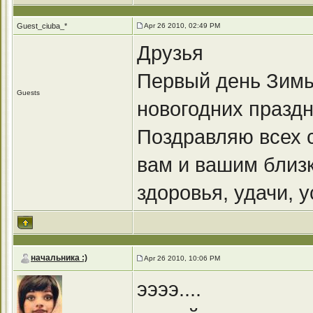
Guest_ciuba_*
Apr 26 2010, 02:49 PM
Друзья
Первый день Зимы
Guests
новогодних праздне
Поздравляю всех
вам и вашим близк
здоровья, удачи, 
начальника :)
Apr 26 2010, 10:06 PM
ээээ....