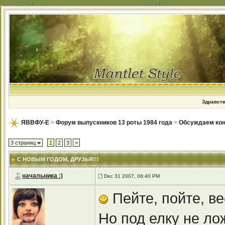
Здравств
ЯВВФУ-Е
>
Форум выпускников 13 роты 1984 года
>
Обсуждаем кон
3 страниц
1
2
3
>
С НОВЫМ ГОДОМ, ДРУЗЬЯ!!!
начальника :)
Dec 31 2007, 06:40 PM
Пейте, пойте, ве
Но под елку не ло