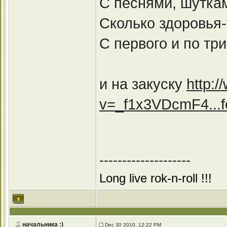
С песнями, шутка
Сколько здоровья-
С первого и по три
и на закуску
http:
v=_f1x3VDcmF4...f
--------------------
Long live rok-n-roll !!!
начальника :)
Dec 30 2010, 12:22 PM