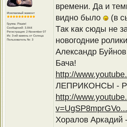
времени. Да и тем
Ископаемый мамонт
видно было
(в с
Группа: Pisatel
Так как сюды не з
Сообщений: 3,844
Регистрация: 2-November 07
Из: 3-ий камень от Солнца
новогодние ролики
Пользователь №: 3
Александр Буйнов
Бача!
http://www.youtu
ЛЕПРИКОНСЫ - Ра
http://www.youtub
v=UgSP8mprGVo...f
Хоралов Аркадий 