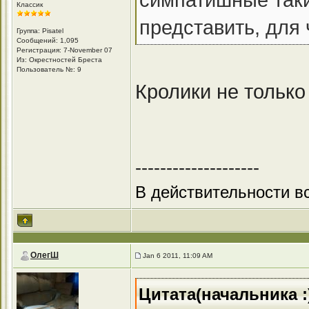
Классик
представить, для
Группа: Pisatel
Сообщений: 1,095
Регистрация: 7-November 07
Из: Окрестностей Бреста
Пользователь №: 9
Кролики не только 
--------------------
В действительности вс
ОлегШ
Jan 6 2011, 11:09 AM
Цитата(начальника :