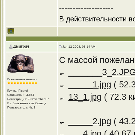
--------------------
В действительности вс
Дмитрич
Jan 12 2008, 08:14 AM
С массой пожелани
_______3_2.JP
Ископаемый мамонт
_____1.jpg
( 52.
Группа: Pisatel
13_1.jpg
( 72.3 
Сообщений: 3,844
Регистрация: 2-November 07
Из: 3-ий камень от Солнца
Пользователь №: 3
_____2.jpg
( 43.
___4.jpg
( 40.67