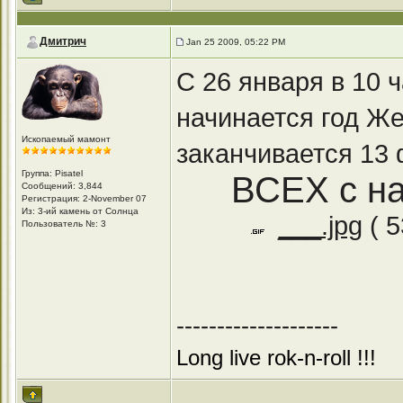
Дмитрич
Jan 25 2009, 05:22 PM
С 26 января в 10 
начинается год Же
Ископаемый мамонт
заканчивается 13 
Группа: Pisatel
ВСЕХ с н
Сообщений: 3,844
Регистрация: 2-November 07
Из: 3-ий камень от Солнца
___.jpg
( 5
Пользователь №: 3
--------------------
Long live rok-n-roll !!!