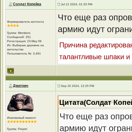
Солдат Копейка
Jul 12 2024, 01:33 PM
Что еще раз опров
Формирователь контента
армию идут огран
Группа: Members
Сообщений: 351
Регистрация: 23-May 09
Причина редактирован
Из: Выбираю деревню на
жительство
Пользователь №: 3,491
талантливые шпаки и
Дмитрич
Sep 20 2024, 12:25 PM
Цитата(Солдат Копей
Что еще раз опров
Ископаемый мамонт
армию идут огран
Группа: Pisatel