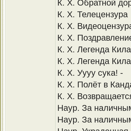
К. Х. Обратной дор
К. Х. Телецензура
К. Х. Видеоцензур
К. Х. Поздравлени
К. Х. Легенда Кил
К. Х. Легенда Кил
К. Х. Уууу сука! -
К. Х. Полёт в Канд
К. Х. Возвращает
Наур. За наличным
Наур. За наличным