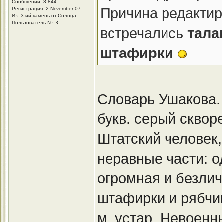
Сообщений: 3,844
Причина редактир
Регистрация: 2-November 07
Из: 3-ий камень от Солнца
Пользователь №: 3
встречались
тала
штафирки
Словарь Ушакова. 
букв. серый скворе
Штатский человек,
неравные части: од
огромная и безлич
штафирки и рябчи
м. устар. Невоенн