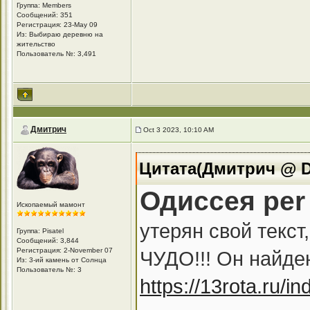
Группа: Members
Сообщений: 351
Регистрация: 23-May 09
Из: Выбираю деревню на
жительство
Пользователь №: 3,491
Дмитрич
Oct 3 2023, 10:10 AM
Цитата(Дмитрич @ De
Одиссея per
Ископаемый мамонт
утерян свой текст
Группа: Pisatel
Сообщений: 3,844
Регистрация: 2-November 07
ЧУДО!!! Он найден
Из: 3-ий камень от Солнца
Пользователь №: 3
https://13rota.ru/