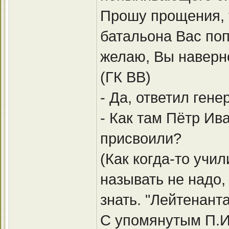
Прошу прощения, 
батальона Вас поп
желаю, Вы наверно
(ГК ВВ)
- Да, ответил гене
- Как там Пётр Ив
присвоили?
(Как когда-то учи
называть не надо,
знать. "Лейтенант
С упомянутым П.И