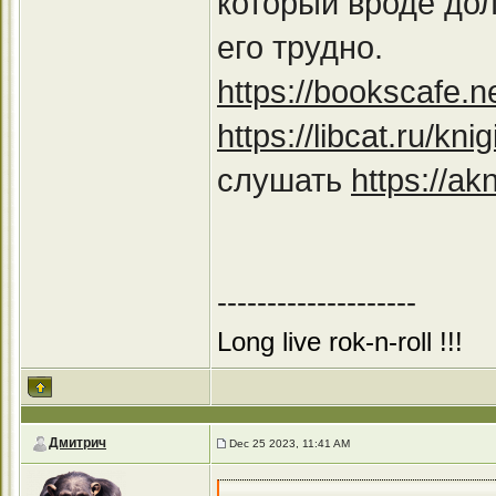
который вроде дол
его трудно.
https://bookscafe.n
https://libcat.ru/k
слушать
https://ak
--------------------
Long live rok-n-roll !!!
Дмитрич
Dec 25 2023, 11:41 AM