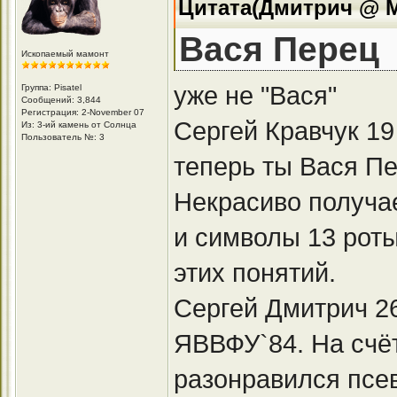
Цитата(Дмитрич @ Ma
Вася Перец
Ископаемый мамонт
уже не "Вася"
Группа: Pisatel
Сообщений: 3,844
Регистрация: 2-November 07
Сергей Кравчук 19
Из: 3-ий камень от Солнца
Пользователь №: 3
теперь ты Вася П
Некрасиво получа
и символы 13 роты
этих понятий.
Сергей Дмитрич 26
ЯВВФУ`84. На счёт
разонравился псев