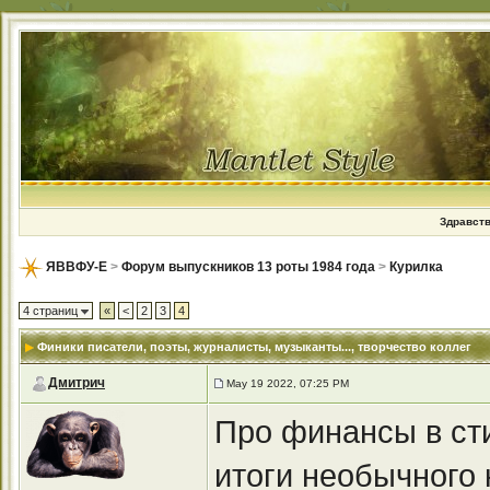
Здравств
ЯВВФУ-Е
>
Форум выпускников 13 роты 1984 года
>
Курилка
4 страниц
«
<
2
3
4
Финики писатели, поэты, журналисты, музыканты...
, творчество коллег
Дмитрич
May 19 2022, 07:25 PM
Про финансы в сти
итоги необычного 