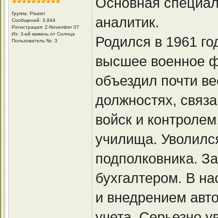
Основная специал
Группа: Pisatel
аналитик.
Сообщений: 3,844
Регистрация: 2-November 07
Из: 3-ий камень от Солнца
Родился в 1961 го
Пользователь №: 3
высшее военное ф
объездил почти в
должностях, связ
войск и контролем
училища. Уволился
подполковника. За
бухгалтером. В н
и внедрением авт
учета. Серьезно 