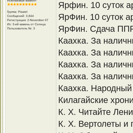
Ископаемый мамонт
Ярфин. 10 суток а
Группа: Pisatel
ЯрФин. 10 суток а
Сообщений: 3,844
Регистрация: 2-November 07
Из: 3-ий камень от Солнца
ЯрФин. Сдача ПП
Пользователь №: 3
Каахка. За налич
Каахка. За наличн
Каахка. За налич
Каахка. За наличны
Каахка. Народный
Килагайские хрони
К. Х. Читайте Лен
К. Х. Вертолеты и