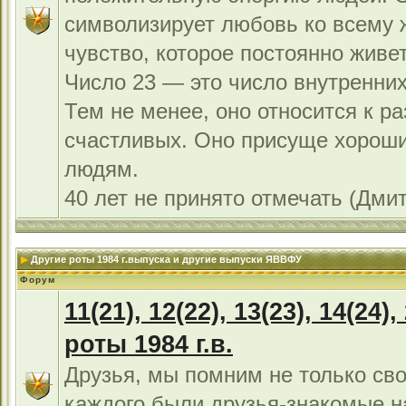
символизирует любовь ко всему 
чувство, которое постоянно живет
Число 23 — это число внутренних
Тем не менее, оно относится к р
счастливых. Оно присуще хорош
людям.
40 лет не принято отмечать (Дми
Другие роты 1984 г.выпуска и другие выпуски ЯВВФУ
Форум
11(21), 12(22), 13(23), 14(24),
роты 1984 г.в.
Друзья, мы помним не только сво
каждого были друзья-знакомые н