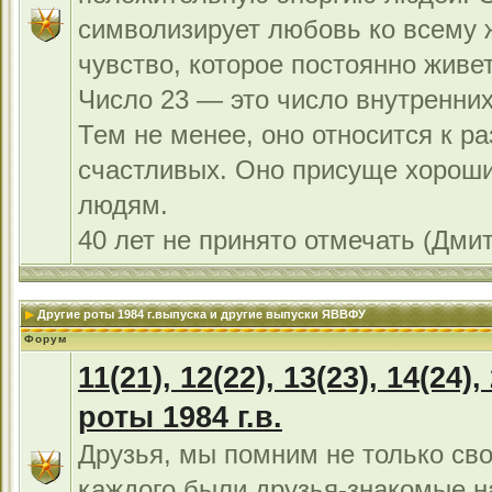
символизирует любовь ко всему 
чувство, которое постоянно живет
Число 23 — это число внутренних
Тем не менее, оно относится к р
счастливых. Оно присуще хорош
людям.
40 лет не принято отмечать (Дми
Другие роты 1984 г.выпуска и другие выпуски ЯВВФУ
Форум
11(21), 12(22), 13(23), 14(24),
роты 1984 г.в.
Друзья, мы помним не только сво
каждого были друзья-знакомые н