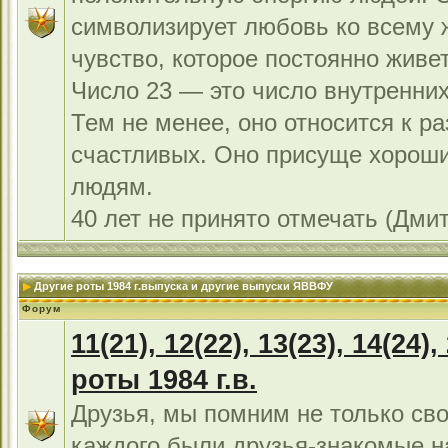
символизирует любовь ко всему 
чувство, которое постоянно живет
Число 23 — это число внутренних
Тем не менее, оно относится к р
счастливых. Оно присуще хорош
людям.
40 лет не принято отмечать (Дми
Другие роты 1984 г.выпуска и другие выпуски ЯВВФУ
Форум
11(21), 12(22), 13(23), 14(24),
роты 1984 г.в.
Друзья, мы помним не только сво
каждого были друзья-знакомые н