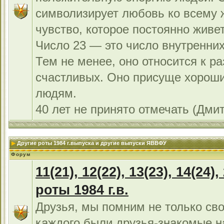
символизирует любовь ко всему 
чувство, которое постоянно живет
Число 23 — это число внутренних
Тем не менее, оно относится к р
счастливых. Оно присуще хорош
людям.
40 лет не принято отмечать (Дми
Другие роты 1984 г.выпуска и другие выпуски ЯВВФУ
Форум
11(21), 12(22), 13(23), 14(24),
роты 1984 г.в.
Друзья, мы помним не только сво
каждого были друзья-знакомые н