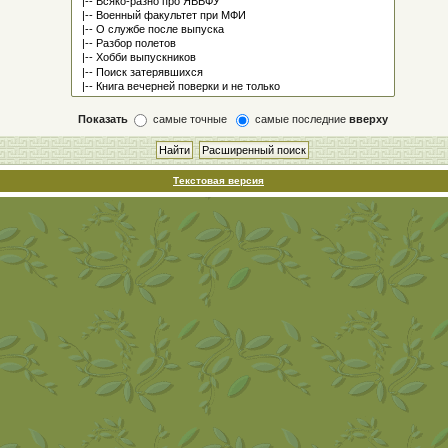
Показать
самые точные
самые последние
вверху
Текстовая версия