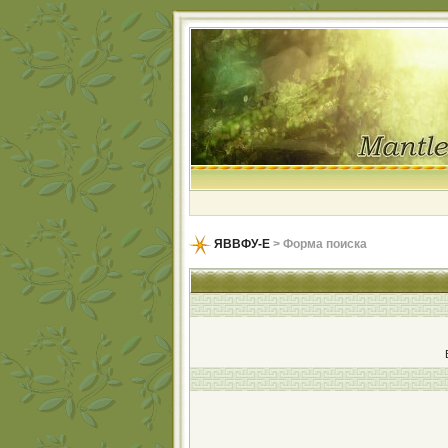
ЯВВФУ-Е
> Форма поиска