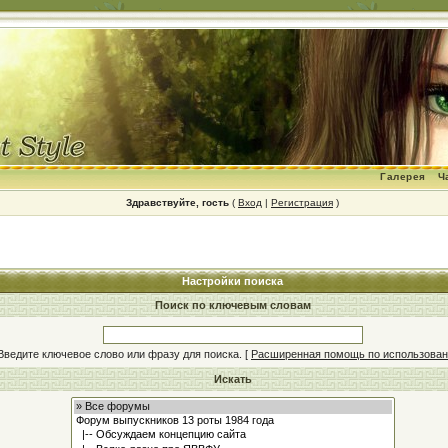
Галерея
Ч
Здравствуйте, гость
(
Вход
|
Регистрация
)
Настройки поиска
Поиск по ключевым словам
Введите ключевое слово или фразу для поиска.
[
Расширенная помощь по использова
Искать