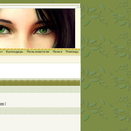
ат
Календарь
Пользователи
Поиск
Помощь
нию
]