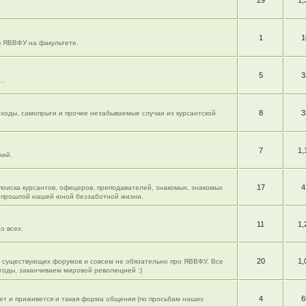
29
1,
1
1
в ЯВВФУ на факультете.
5
3
..
8
3
моходы, самопрыги и прочие незабываемые случаи из курсантской
7
1,
ний.
17
4
 поиска курсантов, офицеров, преподавателей, знакомых, знакомых
из прошлой нашей юной беззаботной жизни.
11
1,
о всех.
20
1,
ю существующих форумов и совсем не обязательно про ЯВВФУ. Все
огоды, заканчиваем мировой революцией :)
4
6
жет и приживется и такая форма общения (по просьбам наших