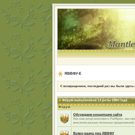
ЯВВФУ-Е
С возвращением, последний раз вы были здесь
Форум выпускников 13 роты 1984 года
Форум
Обсуждаем концепцию сайта
Как нам реорганизовать РабКрин, как нам
внесения разных полезных предложений..
Всяко-разно про ЯВВФУ