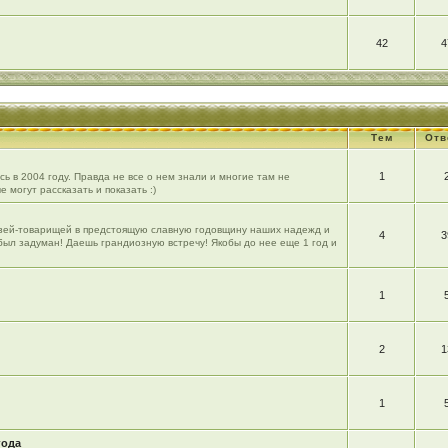
42
4
Тем
Отв
1
ь в 2004 году. Правда не все о нем знали и многие там не
е могут рассказать и показать :)
рузей-товарищей в предстоящую славную годовщину наших надежд и
4
3
 был задуман! Даешь грандиозную встречу! Якобы до нее еще 1 год и
1
2
1
1
года