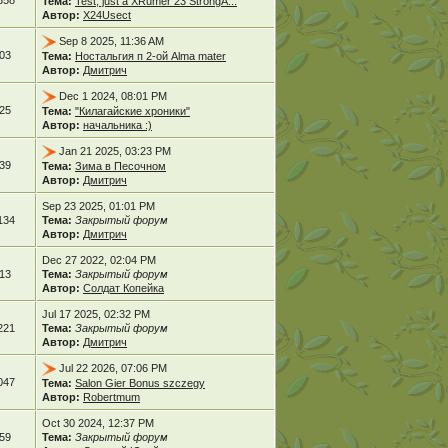
358
Тема:
Test, just a XRumer 23 StrongA...
Автор:
X24Usect
Sep 8 2025, 11:36 AM
03
Тема:
Ностальгия п 2-ой Alma mater
Автор:
Дмитрич
Dec 1 2024, 08:01 PM
25
Тема:
"Килагайские хроники"
Автор:
начальника :)
Jan 21 2025, 03:23 PM
39
Тема:
Зима в Песочном
Автор:
Дмитрич
Sep 23 2025, 01:01 PM
134
Тема:
Закрытый форум
Автор:
Дмитрич
Dec 27 2022, 02:04 PM
13
Тема:
Закрытый форум
Автор:
Солдат Копейка
Jul 17 2025, 02:32 PM
221
Тема:
Закрытый форум
Автор:
Дмитрич
Jul 22 2026, 07:06 PM
047
Тема:
Salon Gier Bonus szczegy
Автор:
Robertmum
Oct 30 2024, 12:37 PM
59
Тема:
Закрытый форум