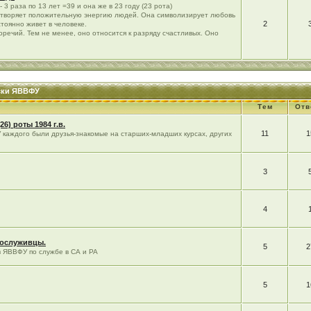
 3 раза по 13 лет =39 и она же в 23 году (23 рота)
етворяет положительную энергию людей. Она символизирует любовь
2
стоянно живет в человеке.
речий. Тем не менее, оно относится к разряду счастливых. Оно
уски ЯВВФУ
Тем
Отв
5(26) роты 1984 г.в.
11
1
У каждого были друзья-знакомые на старших-младших курсах, других
3
4
сослуживцы.
5
2
в ЯВВФУ по службе в СА и РА
5
1