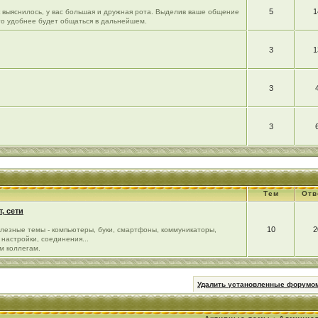
5
1
ак выяснилось, у вас большая и дружная рота. Выделив ваше общение
го удобнее будет общаться в дальнейшем.
3
1
3
3
Тем
Отв
, сети
10
2
лезные темы - компьютеры, буки, смартфоны, коммуникаторы,
настройки, соединения...
м коллегам.
Удалить установленные форумом