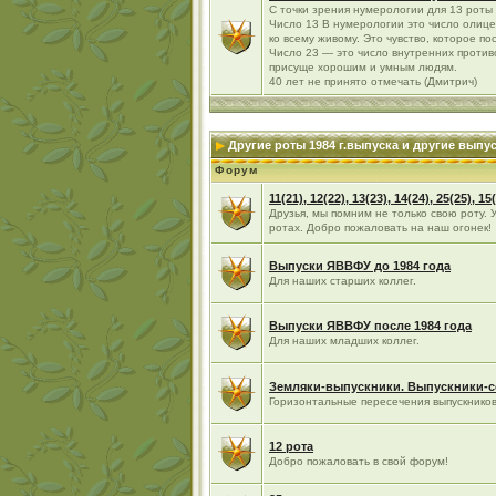
С точки зрения нумерологии для 13 роты -
Число 13 В нумерологии это число олиц
ко всему живому. Это чувство, которое по
Число 23 — это число внутренних противо
присуще хорошим и умным людям.
40 лет не принято отмечать (Дмитрич)
Другие роты 1984 г.выпуска и другие вып
Форум
11(21), 12(22), 13(23), 14(24), 25(25), 1
Друзья, мы помним не только свою роту. 
ротах. Добро пожаловать на наш огонек!
Выпуски ЯВВФУ до 1984 года
Для наших старших коллег.
Выпуски ЯВВФУ после 1984 года
Для наших младших коллег.
Земляки-выпускники. Выпускники-
Горизонтальные пересечения выпускнико
12 рота
Добро пожаловать в свой форум!