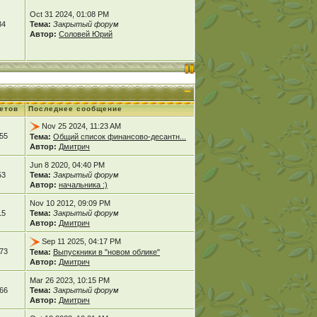
Oct 31 2024, 01:08 PM
34
Тема:
Закрытый форум
Автор:
Соловей Юрий
етов
Последнее сообщение
Nov 25 2024, 11:23 AM
55
Тема:
Общий список финансово-десантн...
Автор:
Дмитрич
Jun 8 2020, 04:40 PM
53
Тема:
Закрытый форум
Автор:
начальника :)
Nov 10 2012, 09:09 PM
15
Тема:
Закрытый форум
Автор:
Дмитрич
Sep 11 2025, 04:17 PM
73
Тема:
Выпускники в "новом облике"
Автор:
Дмитрич
Mar 26 2023, 10:15 PM
66
Тема:
Закрытый форум
Автор:
Дмитрич