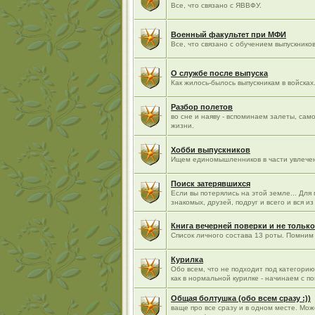
Все, что связано с ЯВВФУ.
Военный факультет при МФИ
Все, что связано с обучением выпускнико
О службе после выпуска
Как жилось-былось выпускникам в войсках.
Разбор полетов
во сне и наяву - вспоминаем залеты, са
жизни.
Хобби выпускников
Ищем единомышленников в части увлече
Поиск затерявшихся
Если вы потерялись на этой земле... Для
знакомых, друзей, подруг и всего и вся 
Книга вечерней поверки и не только
Список личного состава 13 роты. Помним 
Курилка
Обо всем, что не подходит под категори
как в нормальной курилке - начинаем с п
Общая болтушка (обо всем сразу :))
ваще про все сразу и в одном месте. Мо