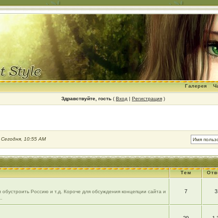
Галерея
Ч
Здравствуйте, гость
(
Вход
|
Регистрация
)
:
Сегодня, 10:55 AM
Тем
Отв
7
3
 обустроить Россию и т.д. Короче для обсуждения концепции сайта и
.