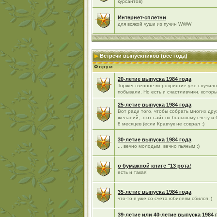
курсантов)
Интернет-сплетни
для всякой чуши из пучин WWW
Встречи выпускников (все года)
Форум
20-летие выпуска 1984 года
Торжественное мероприятие уже случилос
побывали. Но есть и счастливчики, которы
25-летие выпуска 1984 года
Вот ради того, чтобы собрать многих д
желаний, этот сайт по большому счету и
8 месяцев (если Кравчук не соврал :)
30-летие выпуска 1984 года
... вечно молодым, вечно пьяным :)
о бумажной книге "13 рота!
есть и такая!
35-летие выпуска 1984 года
что-то я уже со счета юбилеям сбился :)
39-летие или 40-летие выпуска 1984 