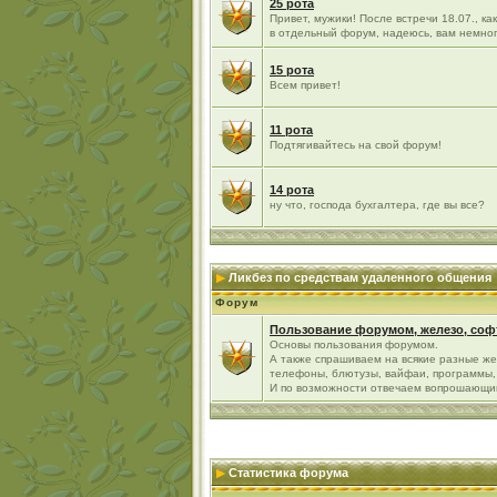
25 рота
Привет, мужики! После встречи 18.07., к
в отдельный форум, надеюсь, вам немно
15 рота
Всем привет!
11 рота
Подтягивайтесь на свой форум!
14 рота
ну что, господа бухгалтера, где вы все?
Ликбез по средствам удаленного общения
Форум
Пользование форумом, железо, софт
Основы пользования форумом.
А также спрашиваем на всякие разные же
телефоны, блютузы, вайфаи, программы, 
И по возможности отвечаем вопрошающи
Статистика форума