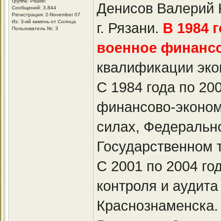
Группа: Pisatel
Денисов Валерий 
Сообщений: 3,844
Регистрация: 2-November 07
Из: 3-ий камень от Солнца
г. Рязани.
В 1984 
Пользователь №: 3
военное финанс
квалификации эко
С 1984 года по 20
финансово-эконом
силах, Федеральн
Государственном 
С 2001 по 2004 го
контроля и аудита 
Краснознаменска.