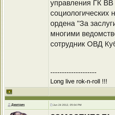
управления ГК ВВ
социологических 
ордена "За заслуг
многими ведомств
сотрудник ОВД Ку
--------------------
Long live rok-n-roll !!!
Дмитрич
Jun 24 2012, 05:04 PM