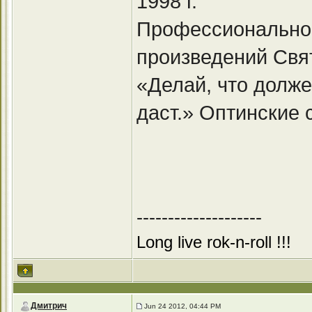
1998 г.
Профессиональное
произведений Свят
«Делай, что должен
даст.» Оптинские 
--------------------
Long live rok-n-roll !!!
Дмитрич
Jun 24 2012, 04:44 PM