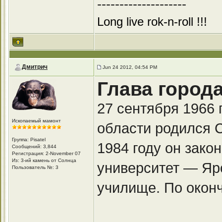
--------------------
Long live rok-n-roll !!!
Дмитрич
Jun 24 2012, 04:54 PM
Глава город
27 сентября 1966 
Ископаемый мамонт
области родился 
Группа: Pisatel
1984 году он зако
Сообщений: 3,844
Регистрация: 2-November 07
Из: 3-ий камень от Солнца
университет — Яр
Пользователь №: 3
училище. По окон