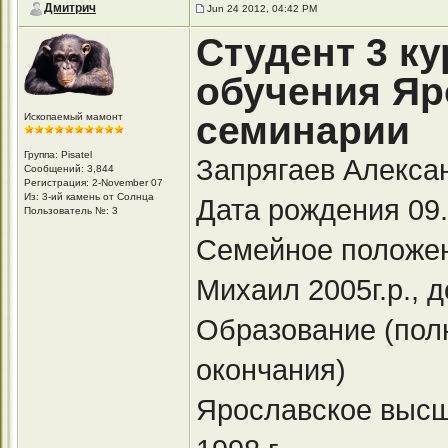
Дмитрич
Jun 24 2012, 04:42 PM
Студент 3 ку
обучения Яр
семинарии
Ископаемый мамонт
Группа: Pisatel
Запрягаев Алекса
Сообщений: 3,844
Регистрация: 2-November 07
Из: 3-ий камень от Солнца
Дата рождения 09
Пользователь №: 3
Семейное положени
Михаил 2005г.р., д
Образование (полн
окончания)
Ярославское высш