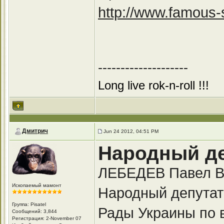
http://www.famous-s
--------------------
Long live rok-n-roll !!!
Дмитрич
Jun 24 2012, 04:51 PM
Народный де
ЛЕБЕДЕВ Павел В
Ископаемый мамонт
Народный депутат
Группа: Pisatel
Рады Украины по в
Сообщений: 3,844
Регистрация: 2-November 07