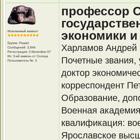
профессор С
государстве
экономики и
Ископаемый мамонт
Группа: Pisatel
Харламов Андрей 
Сообщений: 3,844
Регистрация: 2-November 07
Из: 3-ий камень от Солнца
Почетные звания, 
Пользователь №: 3
доктор экономичес
корреспондент Пет
Образование, доп
Военная академия
квалификация: во
Ярославское высш