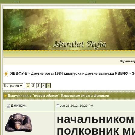
Здравству
ЯВВФУ-Е
>
Другие роты 1984 г.выпуска и другие выпуски ЯВВФУ
>
З
8 страниц
1
2
3
>
»
Выпускники в "новом облике"
, Карьерные зигзаги фиников
Дмитрич
Jun 23 2012, 10:29 PM
начальником
полковник м