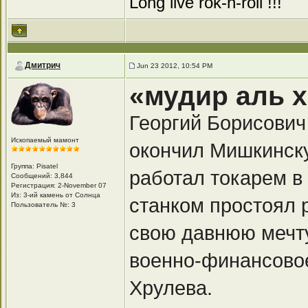
Long live rok-n-roll !!!
Дмитрич
Jun 23 2012, 10:54 PM
«мудир аль х
Георгий Борисович
Ископаемый мамонт
окончил Мишкинск
Группа: Pisatel
работал токарем в
Сообщений: 3,844
Регистрация: 2-November 07
Из: 3-ий камень от Солнца
станком простоял 
Пользователь №: 3
свою давнюю мечту
военно-финансовое
Хрулева.