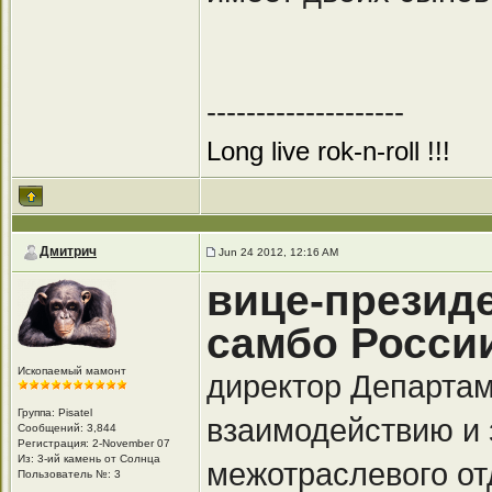
--------------------
Long live rok-n-roll !!!
Дмитрич
Jun 24 2012, 12:16 AM
вице-презид
самбо Росси
Ископаемый мамонт
директор Департа
Группа: Pisatel
взаимодействию и 
Сообщений: 3,844
Регистрация: 2-November 07
Из: 3-ий камень от Солнца
межотраслевого о
Пользователь №: 3