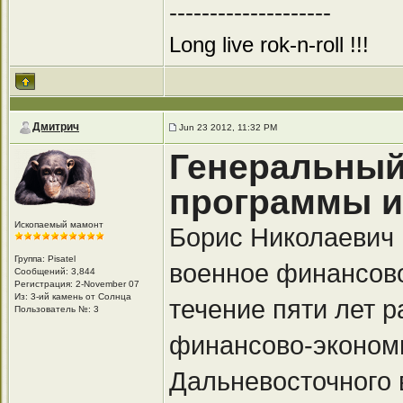
--------------------
Long live rok-n-roll !!!
Дмитрич
Jun 23 2012, 11:32 PM
Генеральный
программы и
Ископаемый мамонт
Борис Николаевич
Группа: Pisatel
военное финансов
Сообщений: 3,844
Регистрация: 2-November 07
Из: 3-ий камень от Солнца
течение пяти лет 
Пользователь №: 3
финансово-эконом
Дальневосточного в