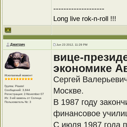
--------------------
Long live rok-n-roll !!!
Дмитрич
Jun 23 2012, 11:29 PM
вице-презид
экономике А
Ископаемый мамонт
Сергей Валерьевич
Группа: Pisatel
Москве.
Сообщений: 3,844
Регистрация: 2-November 07
Из: 3-ий камень от Солнца
В 1987 году закон
Пользователь №: 3
финансовое учили
С июля 1987 года 