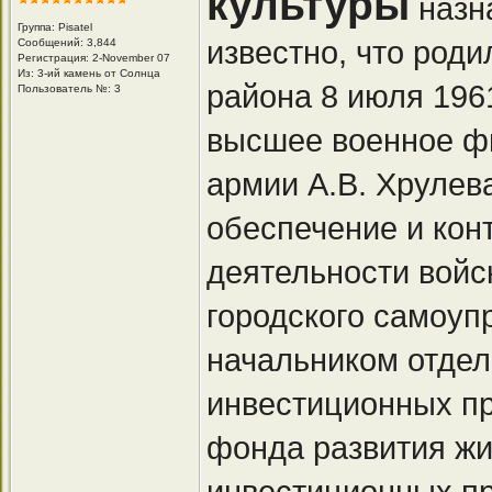
культуры
назн
Группа: Pisatel
известно, что род
Сообщений: 3,844
Регистрация: 2-November 07
Из: 3-ий камень от Солнца
района 8 июля 1961
Пользователь №: 3
высшее военное ф
армии А.В. Хрулев
обеспечение и кон
деятельности войс
городского самоупр
начальником отде
инвестиционных пр
фонда развития жи
инвестиционных пр