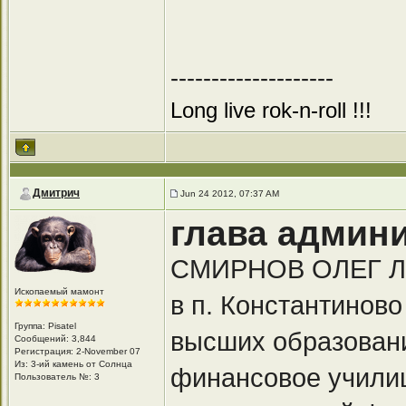
--------------------
Long live rok-n-roll !!!
Дмитрич
Jun 24 2012, 07:37 AM
глава админ
СМИРНОВ ОЛЕГ ЛЬВ
Ископаемый мамонт
в п. Константинов
Группа: Pisatel
высших образован
Сообщений: 3,844
Регистрация: 2-November 07
Из: 3-ий камень от Солнца
финансовое училищ
Пользователь №: 3