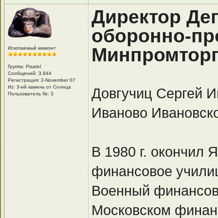
Директор Де
оборонно-пр
Минпромторг
Ископаемый мамонт
Группа: Pisatel
Сообщений: 3,844
Регистрация: 2-November 07
Из: 3-ий камень от Солнца
Довгучиц Сергей Ив
Пользователь №: 3
Иваново Ивановско
В 1980 г. окончил
финансовое училище
Военный финансов
Московском финан