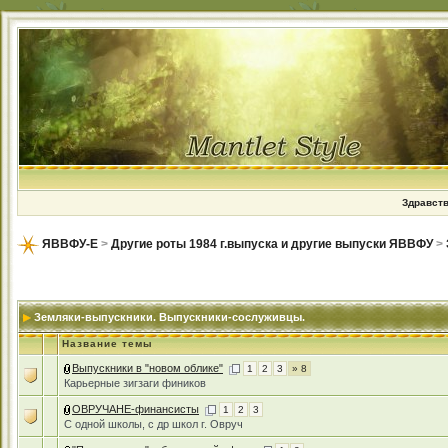
Здравств
ЯВВФУ-Е
>
Другие роты 1984 г.выпуска и другие выпуски ЯВВФУ
>
Земляки-выпускники. Выпускники-сослуживцы.
Название темы
Выпускники в "новом облике"
1
2
3
» 8
Карьерные зигзаги фиников
ОВРУЧАНЕ-финансисты
1
2
3
С одной школы, с др школ г. Овруч