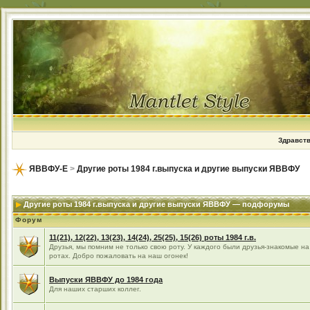
Здравств
ЯВВФУ-Е
>
Другие роты 1984 г.выпуска и другие выпуски ЯВВФУ
Другие роты 1984 г.выпуска и другие выпуски ЯВВФУ — подфорумы
Форум
11(21), 12(22), 13(23), 14(24), 25(25), 15(26) роты 1984 г.в.
Друзья, мы помним не только свою роту. У каждого были друзья-знакомые на
ротах. Добро пожаловать на наш огонек!
Выпуски ЯВВФУ до 1984 года
Для наших старших коллег.