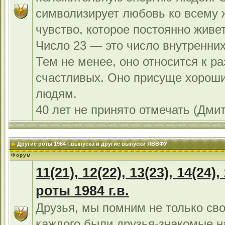
символизирует любовь ко всему 
чувство, которое постоянно живет
Число 23 — это число внутренних
Тем не менее, оно относится к р
счастливых. Оно присуще хорош
людям.
40 лет не принято отмечать (Дми
Другие роты 1984 г.выпуска и другие выпуски ЯВВФУ
Форум
11(21), 12(22), 13(23), 14(24),
роты 1984 г.в.
Друзья, мы помним не только сво
каждого были друзья-знакомые н