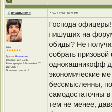
начальника :)
Nov 8 2007, 10:20 PM
Господа офицеры!
пишущих на форум
обиды? Не получи
Гуру
собрать призовой
Группа:
Root Admin
Сообщений: 2,383
однокашникофф д
Регистрация: 2-November 07
Из: USSR
Пользователь №: 2
экономические мет
бессмысленны, по
самодостаточны в
тем не менее, дав