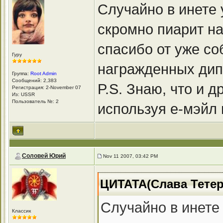
Случайно в инете 
скромно пиарит н
спасибо от уже со
Гуру
награжденных ди
Группа:
Root Admin
Сообщений: 2,383
P.S. Знаю, что и 
Регистрация: 2-November 07
Из: USSR
Пользователь №: 2
используя е-мэйл 
Соловей Юрий
Nov 11 2007, 03:42 PM
ЦИТАТА(Слава Тетер
Случайно в инете
Классик