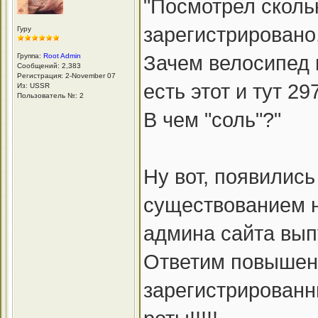
"Посмотрел сколь
зарегистрировано,
Гуру
Зачем велосипед 
Группа:
Root Admin
Сообщений: 2,383
Регистрация: 2-November 07
есть этот и тут 2
Из: USSR
Пользователь №: 2
В чем "соль"?"
Ну вот, появилис
существованием н
админа сайта вы
Ответим повышени
зарегистрированн