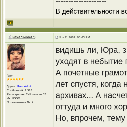
--------------------
В действительности вс
начальника :)
Nov 11 2007, 06:43 PM
видишь ли, Юра, з
уходят в небытие 
А почетные грамо
Гуру
лет спустя, когда
Группа:
Root Admin
Сообщений: 2,383
архивах... А насч
Регистрация: 2-November 07
Из: USSR
Пользователь №: 2
оттуда и много хо
Но, впрочем, тему