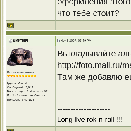
оформления этого 
что тебе стоит?
Дмитрич
Nov 3 2007, 07:49 PM
Выкладывайте альб
http://foto.mail.ru
Ископаемый мамонт
Там же добавлю е
Группа: Pisatel
Сообщений: 3,844
Регистрация: 2-November 07
Из: 3-ий камень от Солнца
Пользователь №: 3
--------------------
Long live rok-n-roll !!!