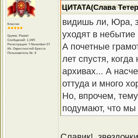
ЦИТАТА(Слава Тетер
видишь ли, Юра, з
Классик
уходят в небытие 
Группа: Pisatel
Сообщений: 1,095
А почетные грамо
Регистрация: 7-November 07
Из: Окрестностей Бреста
Пользователь №: 9
лет спустя, когда
архивах... А насч
оттуда и много хо
Но, впрочем, тему
подумают, что мы
Славик!. звездочки