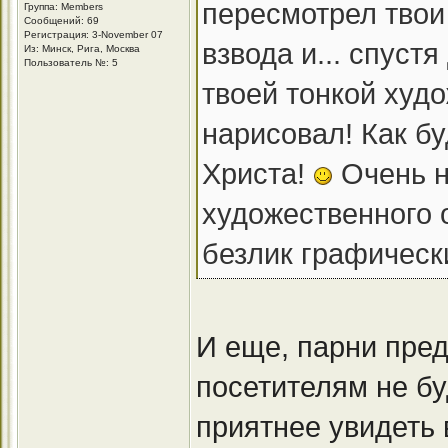
пересмотрел твои
Группа: Members
Сообщений: 69
Регистрация: 3-November 07
взвода и... спуст
Из: Минск, Рига, Москва
Пользователь №: 5
твоей тонкой худо
нарисовал! Как б
Христа!
Очень н
художественного 
безлик графически
И еще, парни пре
посетителям не бу
приятнее увидеть 