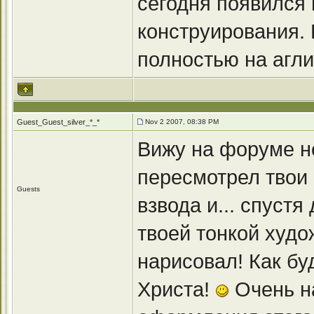
сегодня появился 
конструирования. 
полностью на агли
Guest_Guest_silver_*_*
Nov 2 2007, 08:38 PM
Вижу на форуме н
пересмотрел твои
Guests
взвода и... спустя
твоей тонкой худо
нарисовал! Как бу
Христа!
Очень на