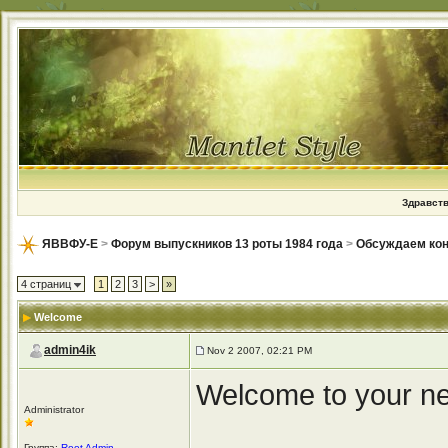
Здравств
ЯВВФУ-Е
>
Форум выпускников 13 роты 1984 года
>
Обсуждаем кон
4 страниц
1
2
3
>
»
Welcome
admin4ik
Nov 2 2007, 02:21 PM
Welcome to your ne
Administrator
Группа:
Root Admin