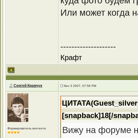
куда фото будем г
Или может когда н
--------------------
Крафт
Сергей Кравчук
Nov 3 2007, 07:56 PM
ЦИТАТА(Guest_silver_
[snapback]18[/snapb
Вижу на форуме н
Формирователь контента