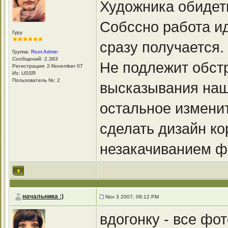
Художника обидеть
Собссно работа ид
Гуру
сразу получается
Группа:
Root Admin
Сообщений: 2,383
Не подлежит обст
Регистрация: 2-November 07
Из: USSR
Пользователь №: 2
высказывания наш
остальное измени
сделать дизайн ко
незакачиванием ф
начальника :)
Nov 3 2007, 08:12 PM
вдогонку - все фо