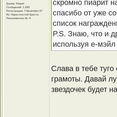
скромно пиарит н
Группа: Pisatel
Сообщений: 1,095
спасибо от уже с
Регистрация: 7-November 07
Из: Окрестностей Бреста
Пользователь №: 9
список награжде
P.S. Знаю, что и 
используя е-мэйл
Слава в тебе туго
грамоты. Давай л
звездочек будет н