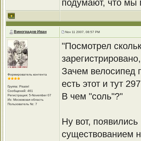
подумают, что мы
Виноградов Иван
Nov 11 2007, 08:57 PM
"Посмотрел скольк
зарегистрировано,
Зачем велосипед п
Формирователь контента
есть этот и тут 29
Группа: Pisatel
Сообщений: 461
В чем "соль"?"
Регистрация: 5-November 07
Из: Московская область
Пользователь №: 7
Ну вот, появились
существованием н