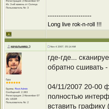
Регистрация: 2-November 07
Из: 3-ий камень от Солнца
Пользователь №: 3
--------------------
Long live rok-n-roll !!!
начальника :)
Nov 4 2007, 05:14 AM
где-где... сканир
обратно сшивать -
Гуру
04/11/2007 20-00
Группа:
Root Admin
Сообщений: 2,383
полностью интерф
Регистрация: 2-November 07
Из: USSR
Пользователь №: 2
вставить графику 