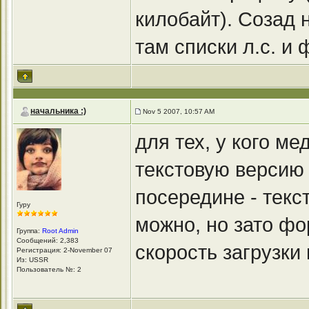
килобайт). Созад 
там списки л.с. и
начальника :)
Nov 5 2007, 10:57 AM
для тех, у кого м
текстовую версию
посередине - текс
Гуру
можно, но зато фо
Группа:
Root Admin
Сообщений: 2,383
скорость загрузки
Регистрация: 2-November 07
Из: USSR
Пользователь №: 2