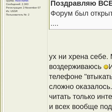
Поздравляю ВСЕХ
Группа:
Root Admin
Сообщений: 2,383
Регистрация: 2-November 07
Форум был открыт
Из: USSR
Пользователь №: 2
....
ух ни хрена себе.
воздерживаюсь
телефоне "втыкат
сложно оказалось
читать только инт
и всех вообще под