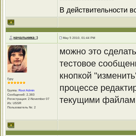
В действительности вс
начальника :)
May 5 2010, 01:44 PM
можно это сделат
тестовое сообщени
кнопкой "изменить
Гуру
процессе редакти
Группа:
Root Admin
Сообщений: 2,383
текущими файлами"
Регистрация: 2-November 07
Из: USSR
Пользователь №: 2