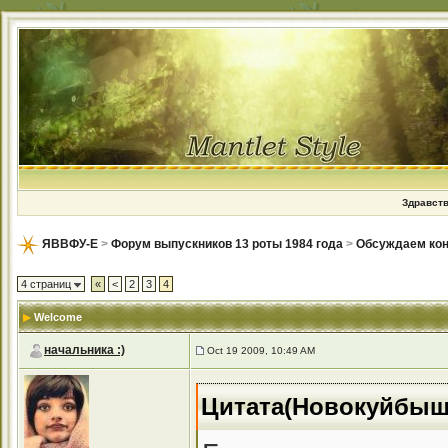
Здравств
ЯВВФУ-Е
>
Форум выпускников 13 роты 1984 года
>
Обсуждаем кон
4 страниц
«
<
2
3
4
Welcome
начальника :)
Oct 19 2009, 10:49 AM
Цитата(Новокуйбыше