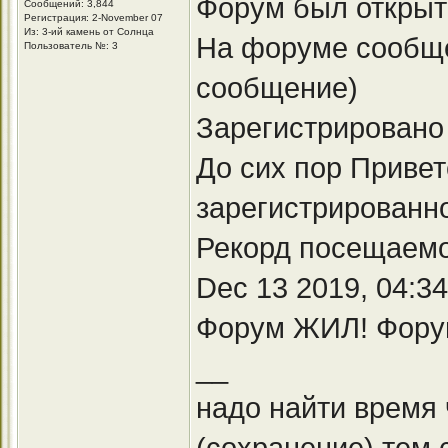
Форум был открыт 
Сообщений: 3,844
Регистрация: 2-November 07
Из: 3-ий камень от Солнца
На форуме сообщен
Пользователь №: 3
сообщение)
Зарегистрировано
До сих пор Приве
зарегистрированно
Рекорд посещаемо
Dec 13 2019, 04:3
Форум ЖИЛ! Фору
__
надо найти время
(сохранение) тем