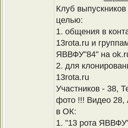
Клуб выпускников 
целью:
1. общения в конт
13rota.ru и группа
ЯВВФУ"84" на ok.r
2. для клонирован
13rota.ru
Участников - 38, 
фото !!! Видео 28,
в ОК:
1. "13 рота ЯВВФУ