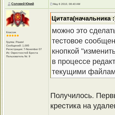
Соловей Юрий
May 6 2010, 08:40 AM
Цитата(начальника :
можно это сделат
Классик
тестовое сообщени
Группа: Pisatel
Сообщений: 1,095
кнопкой "изменит
Регистрация: 7-November 07
Из: Окрестностей Бреста
Пользователь №: 9
в процессе редак
текущими файлами"
Получилось. Первы
крестика на удале