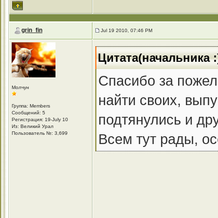
grin_fin
Jul 19 2010, 07:46 PM
Цитата(начальника :)
Спасибо за поже
Молчун
найти своих, выпу
Группа: Members
Сообщений: 5
подтянулись и дру
Регистрация: 19-July 10
Из: Великий Урал
Пользователь №: 3,699
Всем тут рады, о