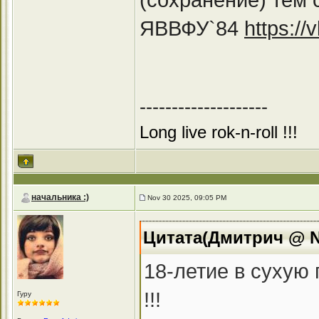
ЯВВФУ`84
https:/
--------------------
Long live rok-n-roll !!!
начальника :)
Nov 30 2025, 09:05 PM
Цитата(Дмитрич @ No
18-летие в сухую 
!!!
Гуру