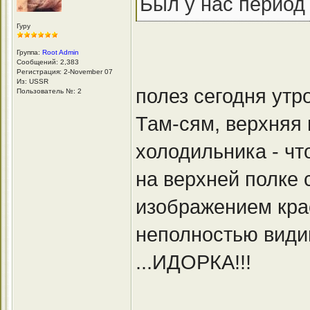
Был у нас период
Гуру
Группа:
Root Admin
Сообщений: 2,383
Регистрация: 2-November 07
Из: USSR
полез сегодня утр
Пользователь №: 2
Там-сям, верхняя 
холодильника - что
на верхней полке 
изображением кра
неполностью види
...ИДОРКА!!!