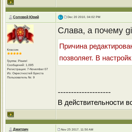
Соловей Юрий
Dec 20 2010, 04:02 PM
Слава, а почему g
Причина редактирован
Классик
позволяет. В настройка
Группа: Pisatel
Сообщений: 1,095
Регистрация: 7-November 07
Из: Окрестностей Бреста
Пользователь №: 9
--------------------
В действительности вс
Дмитрич
Nov 25 2017, 11:50 AM