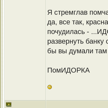
Я стремглав помча
да, все так, крас
почудилась - ...И
развернуть банку с
бы вы думали там
ПомИДОРКА