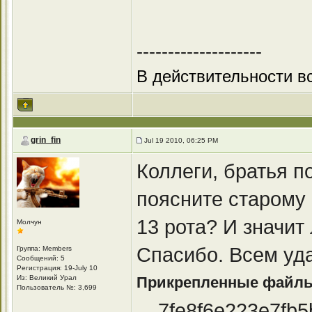
--------------------
В действительности вс
grin_fin
Jul 19 2010, 06:25 PM
Коллеги, братья по
поясните старому 
13 рота? И значит 
Молчун
Спасибо. Всем уда
Группа: Members
Сообщений: 5
Регистрация: 19-July 10
Из: Великий Урал
Прикрепленные файл
Пользователь №: 3,699
7fe8f6e223e7fb5