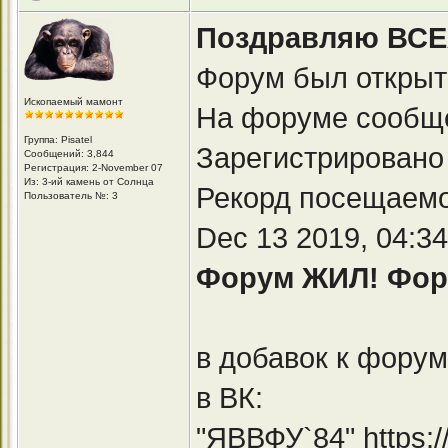
Поздравляю ВСЕХ 
Форум был открыт 
Ископаемый мамонт
На форуме сообще
Группа: Pisatel
Зарегистрировано
Сообщений: 3,844
Регистрация: 2-November 07
Из: 3-ий камень от Солнца
Рекорд посещаемо
Пользователь №: 3
Dec 13 2019, 04:3
Форум ЖИЛ! Фору
в добавок к форум
в ВК:
"ЯВВФУ`84"
https: