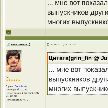
... мне вот показ
выпускников други
многих выпускников
начальника :)
Jul 19 2010, 09:27 PM
Цитата(grin_fin @ Ju
... мне вот показ
выпускников други
Гуру
многих выпускнико
Группа:
Root Admin
Сообщений: 2,383
Регистрация: 2-November 07
Из: USSR
Пользователь №: 2