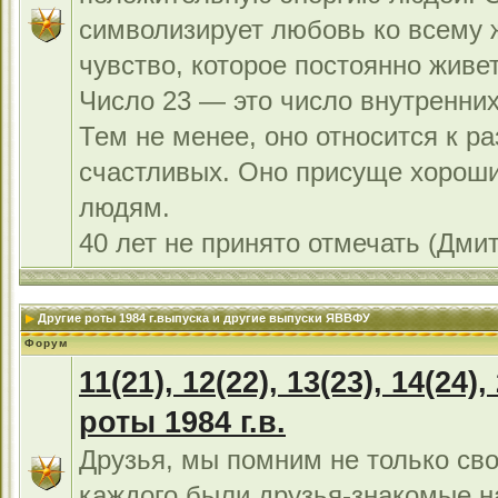
символизирует любовь ко всему 
чувство, которое постоянно живет
Число 23 — это число внутренних
Тем не менее, оно относится к р
счастливых. Оно присуще хорош
людям.
40 лет не принято отмечать (Дми
Другие роты 1984 г.выпуска и другие выпуски ЯВВФУ
Форум
11(21), 12(22), 13(23), 14(24),
роты 1984 г.в.
Друзья, мы помним не только сво
каждого были друзья-знакомые н