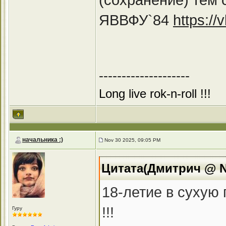
ЯВВФУ`84
https:/
--------------------
Long live rok-n-roll !!!
начальника :)
Nov 30 2025, 09:05 PM
Цитата(Дмитрич @ No
18-летие в сухую 
!!!
Гуру