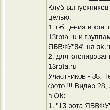
Клуб выпускников 
целью:
1. общения в конт
13rota.ru и группа
ЯВВФУ"84" на ok.r
2. для клонирован
13rota.ru
Участников - 38, 
фото !!! Видео 28,
в ОК:
1. "13 рота ЯВВФУ