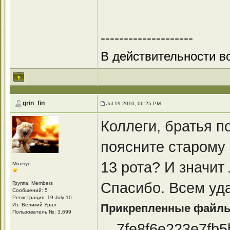
--------------------
В действительности вс
grin_fin
Jul 19 2010, 06:25 PM
Коллеги, братья по
поясните старому 
13 рота? И значит 
Молчун
Спасибо. Всем уда
Группа: Members
Сообщений: 5
Регистрация: 19-July 10
Из: Великий Урал
Прикрепленные файл
Пользователь №: 3,699
7fe8f6e223e7fb5