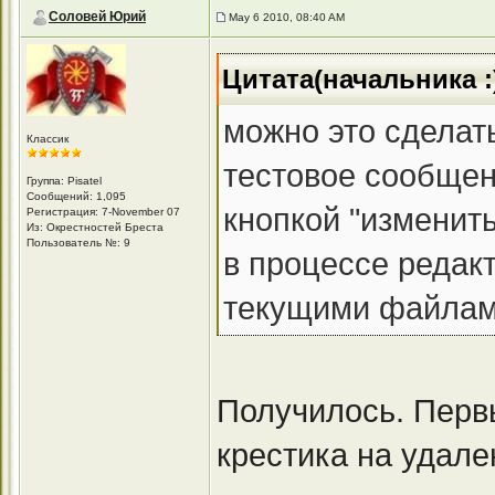
Соловей Юрий
May 6 2010, 08:40 AM
Цитата(начальника :
можно это сделат
Классик
тестовое сообщени
Группа: Pisatel
Сообщений: 1,095
кнопкой "изменит
Регистрация: 7-November 07
Из: Окрестностей Бреста
Пользователь №: 9
в процессе редак
текущими файлами"
Получилось. Первы
крестика на удале