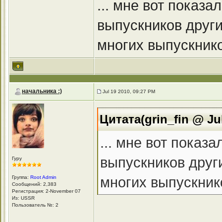
... мне вот показ
выпускников други
многих выпускников
начальника :)
Jul 19 2010, 09:27 PM
Цитата(grin_fin @ Ju
... мне вот показ
выпускников други
Гуру
многих выпускнико
Группа:
Root Admin
Сообщений: 2,383
Регистрация: 2-November 07
Из: USSR
Пользователь №: 2