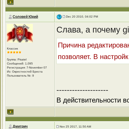
Соловей Юрий
Dec 20 2010, 04:02 PM
Слава, а почему g
Причина редактирован
Классик
позволяет. В настройка
Группа: Pisatel
Сообщений: 1,095
Регистрация: 7-November 07
Из: Окрестностей Бреста
Пользователь №: 9
--------------------
В действительности вс
Дмитрич
Nov 25 2017, 11:50 AM