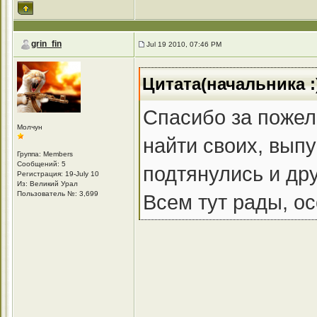
grin_fin
Jul 19 2010, 07:46 PM
Цитата(начальника :)
Спасибо за поже
Молчун
найти своих, выпу
Группа: Members
Сообщений: 5
подтянулись и дру
Регистрация: 19-July 10
Из: Великий Урал
Пользователь №: 3,699
Всем тут рады, о