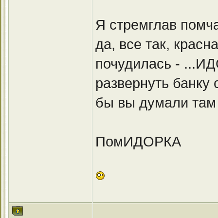
Я стремглав помча
да, все так, крас
почудилась - ...И
развернуть банку с
бы вы думали там
ПомИДОРКА