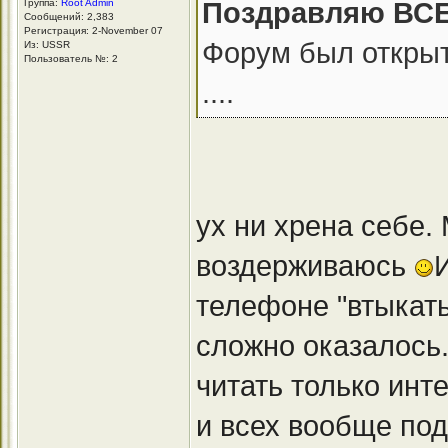
Поздравляю ВСЕХ
Группа:
Root Admin
Сообщений: 2,383
Регистрация: 2-November 07
Форум был открыт
Из: USSR
Пользователь №: 2
....
ух ни хрена себе.
воздерживаюсь
телефоне "втыкат
сложно оказалось
читать только инт
и всех вообще под