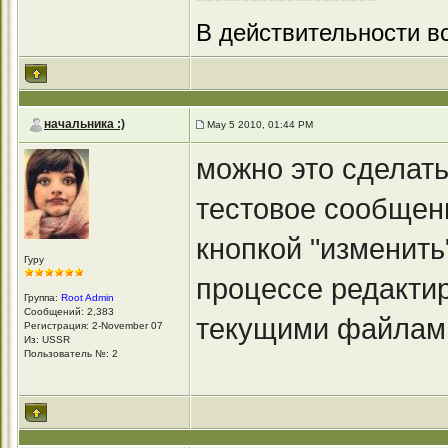
В действительности вс
начальника :)
May 5 2010, 01:44 PM
можно это сделат
тестовое сообщени
кнопкой "изменить
Гуру
процессе редакти
Группа:
Root Admin
Сообщений: 2,383
текущими файлами"
Регистрация: 2-November 07
Из: USSR
Пользователь №: 2