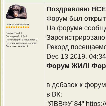
Поздравляю ВСЕХ 
Форум был открыт 
Ископаемый мамонт
На форуме сообще
Группа: Pisatel
Зарегистрировано
Сообщений: 3,844
Регистрация: 2-November 07
Из: 3-ий камень от Солнца
Рекорд посещаемо
Пользователь №: 3
Dec 13 2019, 04:3
Форум ЖИЛ! Фору
в добавок к форум
в ВК:
"ЯВВФУ`84"
https: