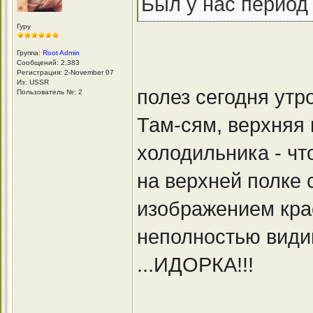
Был у нас период
Гуру
Группа:
Root Admin
Сообщений: 2,383
Регистрация: 2-November 07
Из: USSR
полез сегодня утр
Пользователь №: 2
Там-сям, верхняя 
холодильника - что
на верхней полке 
изображением кра
неполностью види
...ИДОРКА!!!