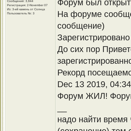
Форум был открыт 
Сообщений: 3,844
Регистрация: 2-November 07
Из: 3-ий камень от Солнца
На форуме сообщен
Пользователь №: 3
сообщение)
Зарегистрировано
До сих пор Приве
зарегистрированно
Рекорд посещаемо
Dec 13 2019, 04:3
Форум ЖИЛ! Фору
__
надо найти время
(сохранение) тем