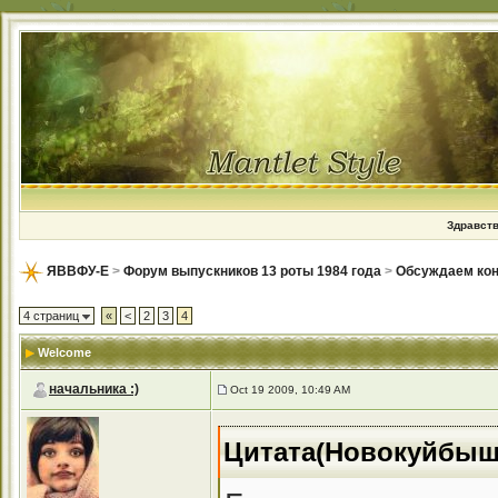
Здравств
ЯВВФУ-Е
>
Форум выпускников 13 роты 1984 года
>
Обсуждаем кон
4 страниц
«
<
2
3
4
Welcome
начальника :)
Oct 19 2009, 10:49 AM
Цитата(Новокуйбыше