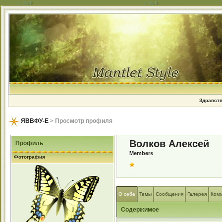
Здравств
ЯВВФУ-Е
> Просмотр профиля
Волков Алексей
Профиль
Members
Фотография
О себе
Темы
Сообщения
Галерея
Ком
Содержимое