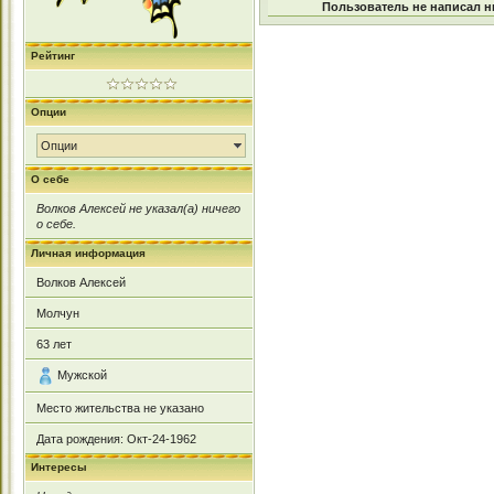
Пользователь не написал н
Рейтинг
Опции
Опции
О себе
Волков Алексей не указал(а) ничего
о себе.
Личная информация
Волков Алексей
Молчун
63
лет
Мужской
Место жительства не указано
Дата рождения:
Окт-24-1962
Интересы