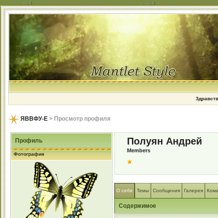
Здравств
ЯВВФУ-Е
> Просмотр профиля
Полуян Андрей
Профиль
Members
Фотография
О себе
Темы
Сообщения
Галерея
Ком
Содержимое