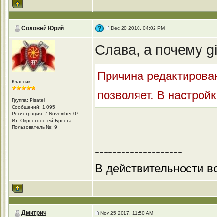
Соловей Юрий
Dec 20 2010, 04:02 PM
Слава, а почему g
Причина редактирован
Классик
позволяет. В настройка
Группа: Pisatel
Сообщений: 1,095
Регистрация: 7-November 07
Из: Окрестностей Бреста
Пользователь №: 9
--------------------
В действительности вс
Дмитрич
Nov 25 2017, 11:50 AM