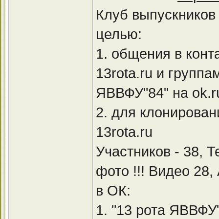
Клуб выпускников 
целью:
1. общения в конт
13rota.ru и группа
ЯВВФУ"84" на ok.r
2. для клонирован
13rota.ru
Участников - 38, 
фото !!! Видео 28,
в ОК:
1. "13 рота ЯВВФУ