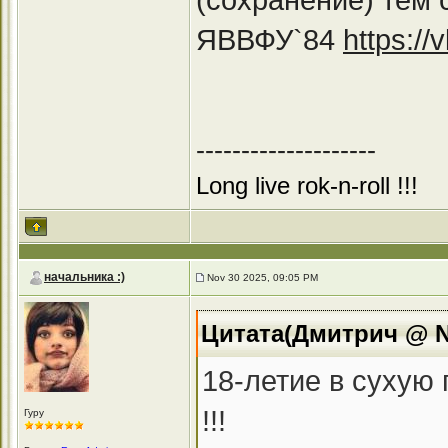
ЯВВФУ`84
https:/
--------------------
Long live rok-n-roll !!!
начальника :)
Nov 30 2025, 09:05 PM
Цитата(Дмитрич @ No
18-летие в сухую 
!!!
Гуру