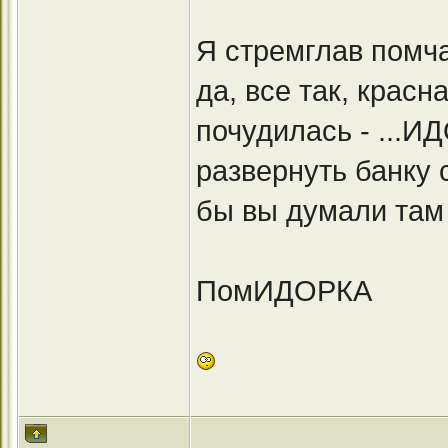
Я стремглав помча
да, все так, крас
почудилась - ...И
развернуть банку с
бы вы думали там
ПомИДОРКА