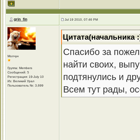
grin_fin
Jul 19 2010, 07:46 PM
Цитата(начальника :)
Спасибо за поже
Молчун
найти своих, выпу
Группа: Members
Сообщений: 5
подтянулись и дру
Регистрация: 19-July 10
Из: Великий Урал
Пользователь №: 3,699
Всем тут рады, о