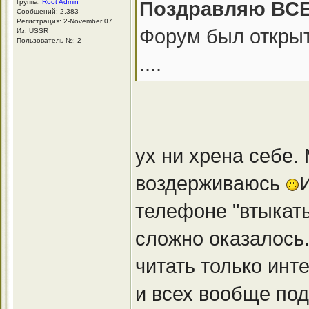
Поздравляю ВСЕХ
Группа:
Root Admin
Сообщений: 2,383
Регистрация: 2-November 07
Форум был открыт
Из: USSR
Пользователь №: 2
....
ух ни хрена себе.
воздерживаюсь
телефоне "втыкат
сложно оказалось
читать только инт
и всех вообще под