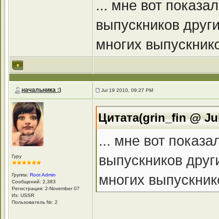
... мне вот показ
выпускников други
многих выпускников
начальника :)
Jul 19 2010, 09:27 PM
Цитата(grin_fin @ Ju
... мне вот показ
выпускников други
Гуру
многих выпускнико
Группа:
Root Admin
Сообщений: 2,383
Регистрация: 2-November 07
Из: USSR
Пользователь №: 2