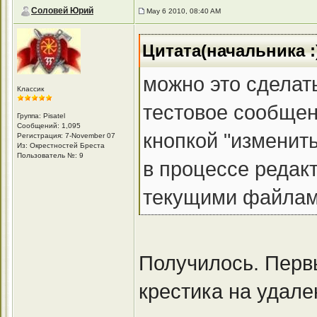
Соловей Юрий
May 6 2010, 08:40 AM
Цитата(начальника :
можно это сделат
Классик
тестовое сообщени
Группа: Pisatel
Сообщений: 1,095
кнопкой "изменит
Регистрация: 7-November 07
Из: Окрестностей Бреста
Пользователь №: 9
в процессе редак
текущими файлами"
Получилось. Первы
крестика на удале