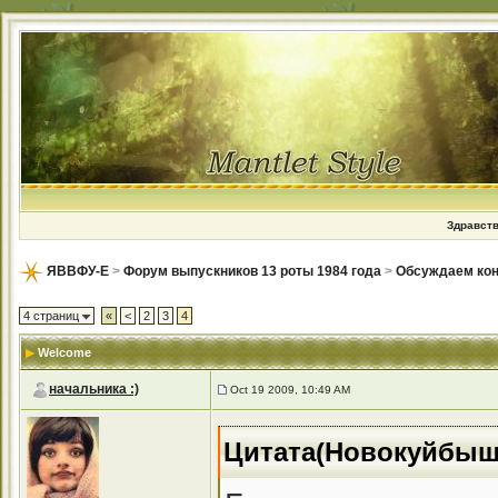
Здравств
ЯВВФУ-Е
>
Форум выпускников 13 роты 1984 года
>
Обсуждаем кон
4 страниц
«
<
2
3
4
Welcome
начальника :)
Oct 19 2009, 10:49 AM
Цитата(Новокуйбыше