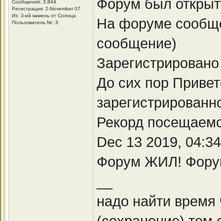
Форум был открыт 
Сообщений: 3,844
Регистрация: 2-November 07
Из: 3-ий камень от Солнца
На форуме сообщен
Пользователь №: 3
сообщение)
Зарегистрировано
До сих пор Приве
зарегистрированно
Рекорд посещаемо
Dec 13 2019, 04:3
Форум ЖИЛ! Фору
__
надо найти время
(сохранение) тем