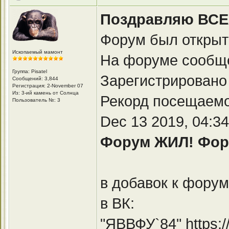
Поздравляю ВСЕХ 
Форум был открыт 
Ископаемый мамонт
На форуме сообще
Группа: Pisatel
Зарегистрировано
Сообщений: 3,844
Регистрация: 2-November 07
Из: 3-ий камень от Солнца
Рекорд посещаемо
Пользователь №: 3
Dec 13 2019, 04:3
Форум ЖИЛ! Фору
в добавок к форум
в ВК:
"ЯВВФУ`84"
https: