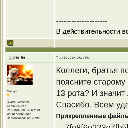
--------------------
В действительности вс
grin_fin
Jul 19 2010, 06:25 PM
Коллеги, братья по
поясните старому 
13 рота? И значит 
Молчун
Спасибо. Всем уда
Группа: Members
Сообщений: 5
Регистрация: 19-July 10
Из: Великий Урал
Прикрепленные файл
Пользователь №: 3,699
7fe8f6e223e7fb5