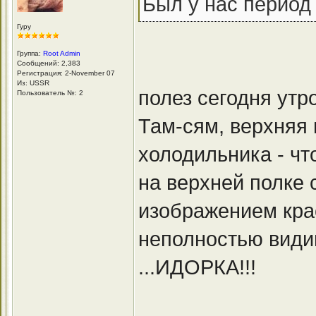
Был у нас период
Гуру
Группа:
Root Admin
Сообщений: 2,383
Регистрация: 2-November 07
Из: USSR
полез сегодня утр
Пользователь №: 2
Там-сям, верхняя 
холодильника - что
на верхней полке 
изображением кра
неполностью види
...ИДОРКА!!!