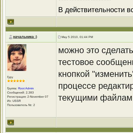
В действительности вс
начальника :)
May 5 2010, 01:44 PM
можно это сделат
тестовое сообщени
кнопкой "изменить
Гуру
процессе редакти
Группа:
Root Admin
Сообщений: 2,383
текущими файлами"
Регистрация: 2-November 07
Из: USSR
Пользователь №: 2