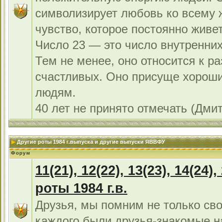
символизирует любовь ко всему 
чувство, которое постоянно живет
Число 23 — это число внутренних
Тем не менее, оно относится к р
счастливых. Оно присуще хорош
людям.
40 лет не принято отмечать (Дми
Другие роты 1984 г.выпуска и другие выпуски ЯВВФУ
Форум
11(21), 12(22), 13(23), 14(24),
роты 1984 г.в.
Друзья, мы помним не только сво
каждого были друзья-знакомые н