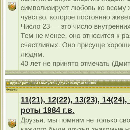
символизирует любовь ко всему 
чувство, которое постоянно живет
Число 23 — это число внутренних
Тем не менее, оно относится к р
счастливых. Оно присуще хорош
людям.
40 лет не принято отмечать (Дми
Другие роты 1984 г.выпуска и другие выпуски ЯВВФУ
Форум
11(21), 12(22), 13(23), 14(24),
роты 1984 г.в.
Друзья, мы помним не только сво
каждого были друзья-знакомые н