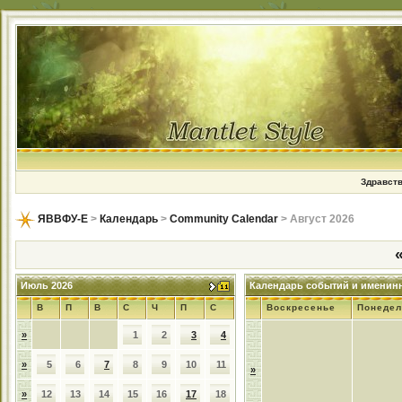
Здравств
ЯВВФУ-Е
>
Календарь
>
Community Calendar
> Август 2026
Июль 2026
Календарь событий и именин
В
П
В
С
Ч
П
С
Воскресенье
Понедел
»
1
2
3
4
»
5
6
7
8
9
10
11
»
»
12
13
14
15
16
17
18