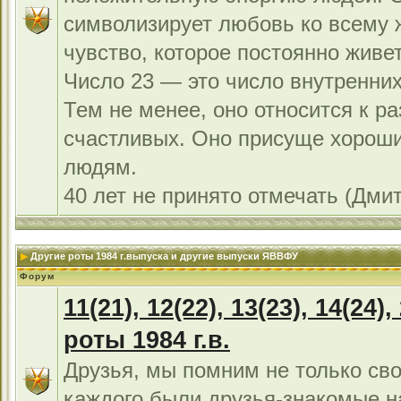
символизирует любовь ко всему 
чувство, которое постоянно живет
Число 23 — это число внутренних
Тем не менее, оно относится к р
счастливых. Оно присуще хорош
людям.
40 лет не принято отмечать (Дми
Другие роты 1984 г.выпуска и другие выпуски ЯВВФУ
Форум
11(21), 12(22), 13(23), 14(24),
роты 1984 г.в.
Друзья, мы помним не только сво
каждого были друзья-знакомые н