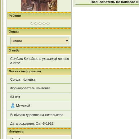
Пользователь не написал н
Рейтинг
Опции
Опции
О себе
Солдат Копейка не указал(а) ничего
о себе.
Личная информация
Солдат Копейка
Формирователь контента
63
лет
Мужской
Выбираю деревню на жительство
Дата рождения:
Окт-5-1962
Интересы