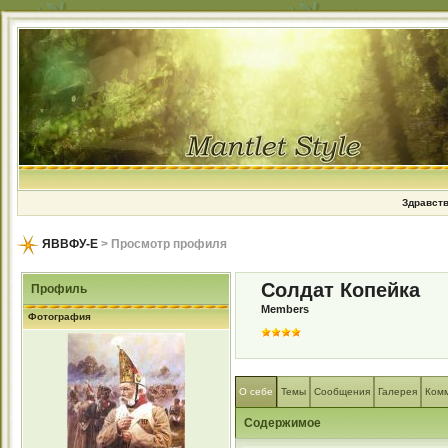
Здравств
ЯВВФУ-Е
> Просмотр профиля
Солдат Копейка
Профиль
Members
Фотография
О себе
Темы
Сообщения
Галерея
Ком
Содержимое