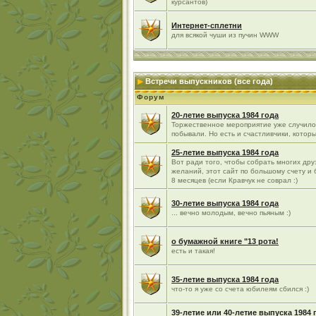
курсантов)
Интернет-сплетни
для всякой чуши из пучин WWW
Встречи выпускников (все года)
Форум
20-летие выпуска 1984 года
Торжественное мероприятие уже случилос
побывали. Но есть и счастливчики, которы
25-летие выпуска 1984 года
Вот ради того, чтобы собрать многих д
желаний, этот сайт по большому счету и
8 месяцев (если Кравчук не соврал :)
30-летие выпуска 1984 года
... вечно молодым, вечно пьяным :)
о бумажной книге "13 рота!
есть и такая!
35-летие выпуска 1984 года
что-то я уже со счета юбилеям сбился :)
39-летие или 40-летие выпуска 1984 