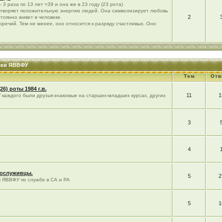
 3 раза по 13 лет =39 и она же в 23 году (23 рота)
етворяет положительную энергию людей. Она символизирует любовь
2
стоянно живет в человеке.
речий. Тем не менее, оно относится к разряду счастливых. Оно
уски ЯВВФУ
Тем
Отв
5(26) роты 1984 г.в.
11
1
У каждого были друзья-знакомые на старших-младших курсах, других
3
4
сослуживцы.
5
2
в ЯВВФУ по службе в СА и РА
5
1