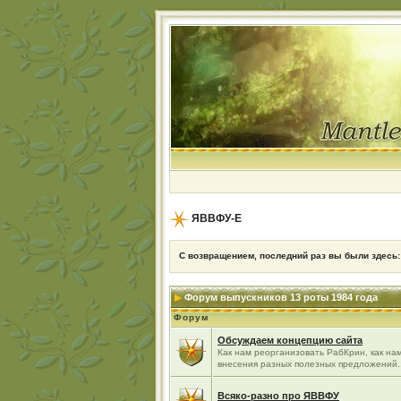
ЯВВФУ-Е
С возвращением, последний раз вы были здесь
Форум выпускников 13 роты 1984 года
Форум
Обсуждаем концепцию сайта
Как нам реорганизовать РабКрин, как нам
внесения разных полезных предложений..
Всяко-разно про ЯВВФУ