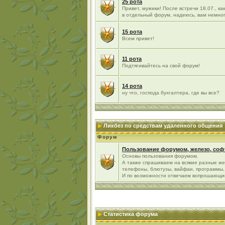
25 рота
Привет, мужики! После встречи 18.07., к
в отдельный форум, надеюсь, вам немно
15 рота
Всем привет!
11 рота
Подтягивайтесь на свой форум!
14 рота
ну что, господа бухгалтера, где вы все?
Ликбез по средствам удаленного общения
Форум
Пользование форумом, железо, софт
Основы пользования форумом.
А также спрашиваем на всякие разные же
телефоны, блютузы, вайфаи, программы, 
И по возможности отвечаем вопрошающи
Статистика форума