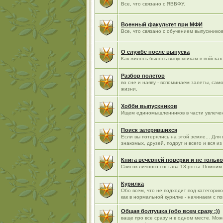
Все, что связано с ЯВВФУ.
Военный факультет при МФИ
Все, что связано с обучением выпускнико
О службе после выпуска
Как жилось-былось выпускникам в войсках.
Разбор полетов
во сне и наяву - вспоминаем залеты, са
жизни.
Хобби выпускников
Ищем единомышленников в части увлече
Поиск затерявшихся
Если вы потерялись на этой земле... Для
знакомых, друзей, подруг и всего и вся 
Книга вечерней поверки и не только
Список личного состава 13 роты. Помним 
Курилка
Обо всем, что не подходит под категори
как в нормальной курилке - начинаем с п
Общая болтушка (обо всем сразу :))
ваще про все сразу и в одном месте. Мо