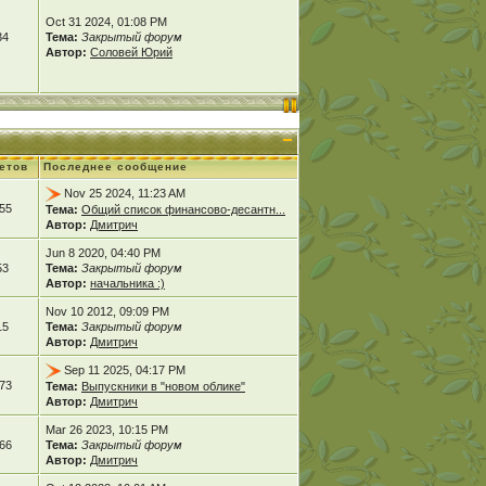
Oct 31 2024, 01:08 PM
34
Тема:
Закрытый форум
Автор:
Соловей Юрий
етов
Последнее сообщение
Nov 25 2024, 11:23 AM
55
Тема:
Общий список финансово-десантн...
Автор:
Дмитрич
Jun 8 2020, 04:40 PM
53
Тема:
Закрытый форум
Автор:
начальника :)
Nov 10 2012, 09:09 PM
15
Тема:
Закрытый форум
Автор:
Дмитрич
Sep 11 2025, 04:17 PM
73
Тема:
Выпускники в "новом облике"
Автор:
Дмитрич
Mar 26 2023, 10:15 PM
66
Тема:
Закрытый форум
Автор:
Дмитрич