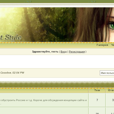
Галерея
Ч
Здравствуйте, гость
(
Вход
|
Регистрация
)
:
Сегодня, 02:04 PM
Тем
Отв
7
3
 обустроить Россию и т.д. Короче для обсуждения концепции сайта и
.