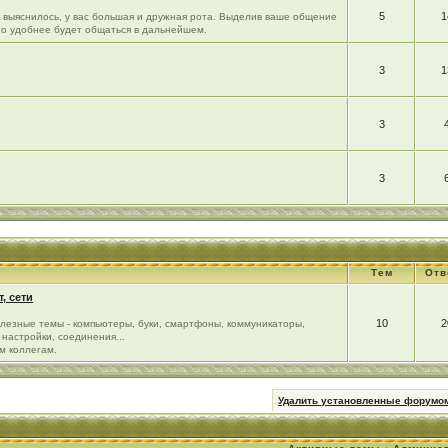
5
1
ак выяснилось, у вас большая и дружная рота. Выделив ваше общение
го удобнее будет общаться в дальнейшем.
3
1
3
3
Тем
Отв
, сети
10
2
лезные темы - компьютеры, буки, смартфоны, коммуникаторы,
настройки, соединения...
м коллегам.
Удалить установленные форумом