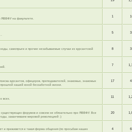
29
1,
1
1
в ЯВВФУ на факультете.
5
3
..
8
3
моходы, самопрыги и прочие незабываемые случаи из курсантской
7
1,
ний.
17
4
 поиска курсантов, офицеров, преподавателей, знакомых, знакомых
из прошлой нашей юной беззаботной жизни.
11
1,
о всех.
20
1,
ю существующих форумов и совсем не обязательно про ЯВВФУ. Все
огоды, заканчиваем мировой революцией :)
4
6
жет и приживется и такая форма общения (по просьбам наших