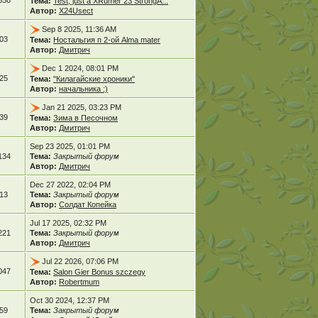
358
Тема:
Test, just a XRumer 23 StrongA...
Автор:
X24Usect
Sep 8 2025, 11:36 AM
03
Тема:
Ностальгия п 2-ой Alma mater
Автор:
Дмитрич
Dec 1 2024, 08:01 PM
25
Тема:
"Килагайские хроники"
Автор:
начальника :)
Jan 21 2025, 03:23 PM
39
Тема:
Зима в Песочном
Автор:
Дмитрич
Sep 23 2025, 01:01 PM
134
Тема:
Закрытый форум
Автор:
Дмитрич
Dec 27 2022, 02:04 PM
13
Тема:
Закрытый форум
Автор:
Солдат Копейка
Jul 17 2025, 02:32 PM
221
Тема:
Закрытый форум
Автор:
Дмитрич
Jul 22 2026, 07:06 PM
047
Тема:
Salon Gier Bonus szczegy
Автор:
Robertmum
Oct 30 2024, 12:37 PM
59
Тема:
Закрытый форум