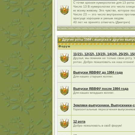
С точки зрения нумерологии для 13 роты -
Число 13 В нумерологии это число олиц
ко всему живому. Это чувство, которое по
Число 23 — это число внутренних противо
присуще хорошим и умным людям.
40 лет не принято отмечать (Дмитрич)
Другие роты 1984 г.выпуска и другие вып
Форум
11(21), 12(22), 13(23), 14(24), 25(25), 1
Друзья, мы помним не только свою роту. 
ротах. Добро пожаловать на наш огонек!
Выпуски ЯВВФУ до 1984 года
Для наших старших коллег.
Выпуски ЯВВФУ после 1984 года
Для наших младших коллег.
Земляки-выпускники. Выпускники-
Горизонтальные пересечения выпускнико
12 рота
Добро пожаловать в свой форум!