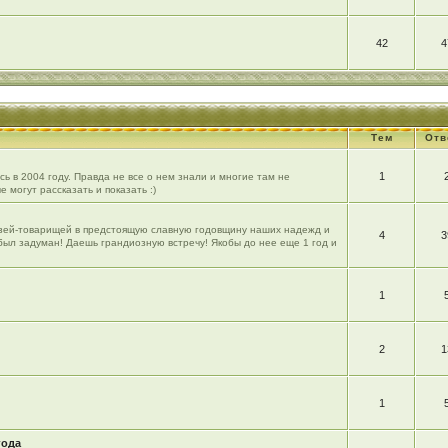
42
4
Тем
Отв
1
ь в 2004 году. Правда не все о нем знали и многие там не
е могут рассказать и показать :)
рузей-товарищей в предстоящую славную годовщину наших надежд и
4
3
 был задуман! Даешь грандиозную встречу! Якобы до нее еще 1 год и
1
2
1
1
года